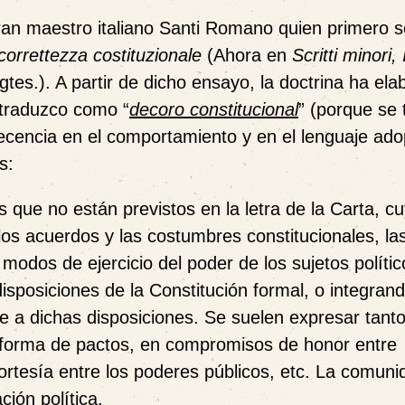
ran maestro italiano Santi Romano quien primero 
 correttezza costituzionale
(Ahora en
Scritti minori, 
gtes.). A partir de dicho ensayo, la doctrina ha ela
 traduzco como “
decoro constitucional
” (porque se 
decencia en el comportamiento y en el lenguaje ad
s:
 que no están previstos en la letra de la Carta, c
os acuerdos y las costumbres constitucionales, las
 modos de ejercicio del poder de los sujetos polític
isposiciones de la Constitución formal, o integrand
se a dichas disposiciones. Se suelen expresar tanto
n forma de pactos, en compromisos de honor entre
cortesía entre los poderes públicos, etc. La comuni
ión política.