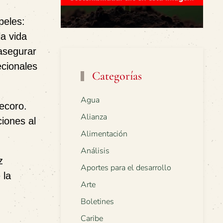
peles:
la vida
 asegurar
ecionales
Categorías
Agua
ecoro.
Alianza
iones al
Alimentación
Análisis
z
Aportes para el desarrollo
 la
Arte
Boletines
Caribe