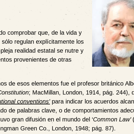
ido comprobar que, de la vida y
s sólo regulan explícitamente los
eja realidad estatal se nutre y
ntos provenientes de otras
unos de esos elementos fue el profesor británico Alb
Constitution
; MacMillan, London, 1914, pág. 244), 
utional conventions’
para indicar los acuerdos alca
icado de palabras clave, o de comportamientos ade
 tuvo gran difusión en el mundo del ‘
Common Law’
ongman Green Co., London, 1948; pág. 87).