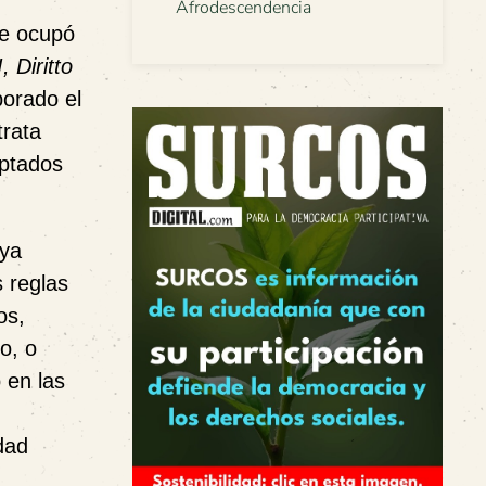
Afrodescendencia
se ocupó
I, Diritto
borado el
trata
optados
uya
 reglas
os,
o, o
 en las
dad