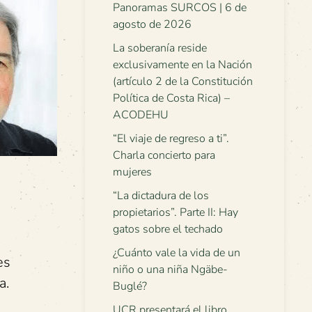
Panoramas SURCOS | 6 de
agosto de 2026
La soberanía reside
exclusivamente en la Nación
(artículo 2 de la Constitución
Política de Costa Rica) –
ACODEHU
“El viaje de regreso a ti”.
Charla concierto para
mujeres
“La dictadura de los
propietarios”. Parte II: Hay
gatos sobre el techado
¿Cuánto vale la vida de un
es
niño o una niña Ngäbe-
a.
Buglé?
UCR presentará el libro