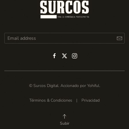
© Surcos Digital. Accionado por
Yohiful
.
Términos & Condiciones
|
Privacidad
Subir