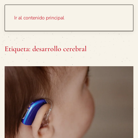
Portada
Temas
Ir al contenido principal
Etiqueta:
desarrollo cerebral