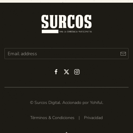
© Surcos Digital. Accionado por
Yohiful
.
Términos & Condiciones
|
Privacidad