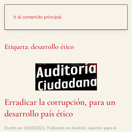
Portada
Temas
Ir al contenido principal
Etiqueta:
desarrollo ético
Erradicar la corrupción, para un
desarrollo país ético
Escrito en
15/09/2021
. Publicado en
Análisis
,
Aportes para el