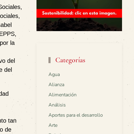
Sociales,
ociales,
sabel
 EPPS,
por la
Categorías
vo del
e del
Agua
Alianza
idad
Alimentación
Análisis
Aportes para el desarrollo
nto tan
Arte
io de