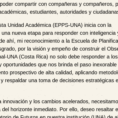
 poder compartir con compañeras y compañeros, 
 académicas, estudiantes, autoridades y ciudadana
sta Unidad Académica (EPPS-UNA) inicia con la
 una nueva etapa para responder con inteligencia y
de ahí, mi reconocimiento a la Escuela de Planific
rado, por la visión y empeño de construir
el Obs
nal-UNA (Costa Rica) no solo debe responder a los
 y oportunidades que nos brinda el paso inexorable
nto prospectivo de alta calidad, aplicando metodo
 y respaldar una toma de decisiones estratégicas 
a innovación y los cambios acelerados, necesitam
del horizonte inmediato. Por ello, deseo resaltar 
torio de Futuros en nuestra institución (UNA) de 