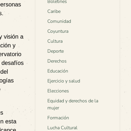
Boletines
personas
Caribe
s.
Comunidad
Coyuntura
 visión a
Cultura
ación y
Deporte
ervatorio
Derechos
 desafíos
Educación
 del
logías
Ejercicio y salud
e
Elecciones
Equidad y derechos de la
mujer
os
Formación
en esta
Lucha Cultural
alcance