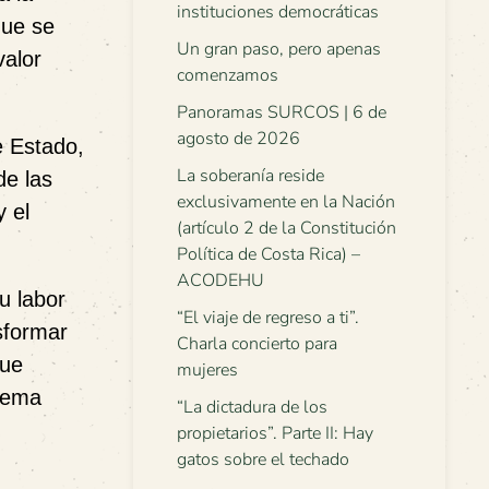
instituciones democráticas
que se
Un gran paso, pero apenas
valor
comenzamos
Panoramas SURCOS | 6 de
agosto de 2026
e Estado,
La soberanía reside
de las
exclusivamente en la Nación
y el
(artículo 2 de la Constitución
Política de Costa Rica) –
ACODEHU
u labor
“El viaje de regreso a ti”.
sformar
Charla concierto para
que
mujeres
stema
“La dictadura de los
propietarios”. Parte II: Hay
gatos sobre el techado