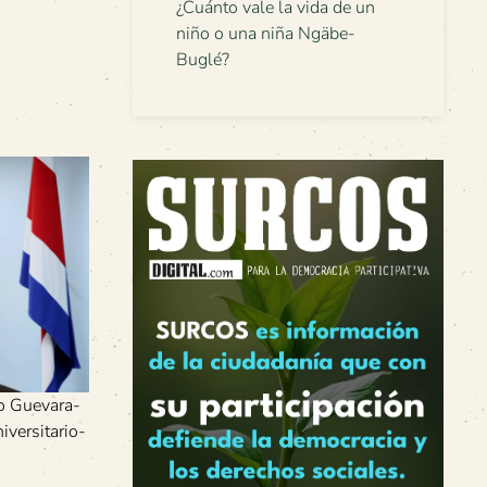
¿Cuánto vale la vida de un
niño o una niña Ngäbe-
Buglé?
do Guevara-
versitario-