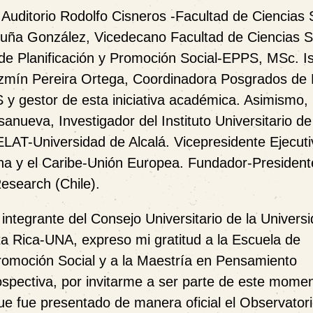
 Auditorio Rodolfo Cisneros -Facultad de Ciencias 
Acuña González, Vicedecano Facultad de Ciencias S
 de Planificación y Promoción Social-EPPS, MSc. I
zmín Pereira Ortega, Coordinadora Posgrados de
 gestor de esta iniciativa académica. Asimismo, 
anueva, Investigador del Instituto Universitario de
LAT-Universidad de Alcalá. Vicepresidente Ejecuti
a y el Caribe-Unión Europea.
Fundador-President
esearch (Chile).
 integrante del Consejo Universitario de la Univers
a Rica-UNA, expreso mi gratitud a la Escuela de
Promoción Social y a la Maestría en Pensamiento
ospectiva, por invitarme a ser parte de este mome
ue fue presentado de manera oficial el Observator