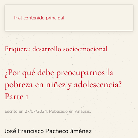
Portada
Temas
Ir al contenido principal
Etiqueta:
desarrollo socioemocional
¿Por qué debe preocuparnos la
pobreza en niñez y adolescencia?
Parte 1
Escrito en
27/07/2024
. Publicado en
Análisis
.
José Francisco Pacheco Jiménez