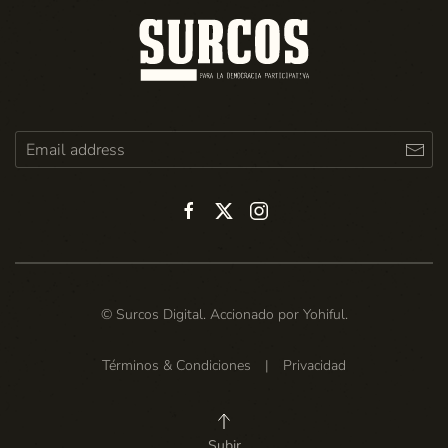
© Surcos Digital. Accionado por
Yohiful
.
Términos & Condiciones
|
Privacidad
Subir