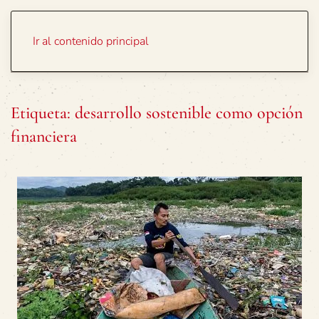
Portada
Temas
Ir al contenido principal
Etiqueta:
desarrollo sostenible como opción
financiera