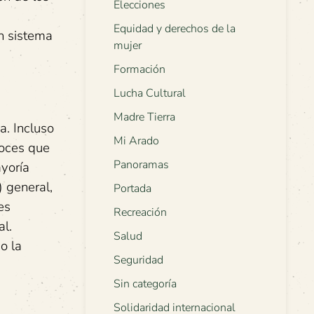
Elecciones
Equidad y derechos de la
un sistema
mujer
Formación
Lucha Cultural
Madre Tierra
a. Incluso
Mi Arado
voces que
Panoramas
ayoría
) general,
Portada
es
Recreación
l.
Salud
o la
Seguridad
Sin categoría
Solidaridad internacional