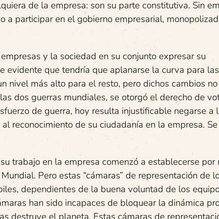
quiera de la empresa: son su parte constitutiva. Sin e
o a participar en el gobierno empresarial, monopolizad
empresas y la sociedad en su conjunto expresar su
ce evidente que tendría que aplanarse la curva para las
n nivel más alto para el resto, pero dichos cambios no
as dos guerras mundiales, se otorgó el derecho de vot
fuerzo de guerra, hoy resulta injustificable negarse a 
y al reconocimiento de su ciudadanía en la empresa. Se
n su trabajo en la empresa comenzó a establecerse por
Mundial. Pero estas “cámaras” de representación de lo
les, dependientes de la buena voluntad de los equip
cámaras han sido incapaces de bloquear la dinámica pro
as destruye el planeta. Estas cámaras de representaci