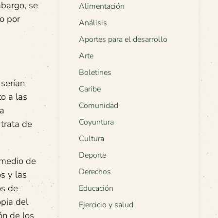
mbargo, se
Alimentación
o por
Análisis
Aportes para el desarrollo
Arte
Boletines
 serían
Caribe
o a las
Comunidad
la
Coyuntura
 trata de
Cultura
Deporte
 medio de
Derechos
s y las
os de
Educación
pia del
Ejercicio y salud
ón de los