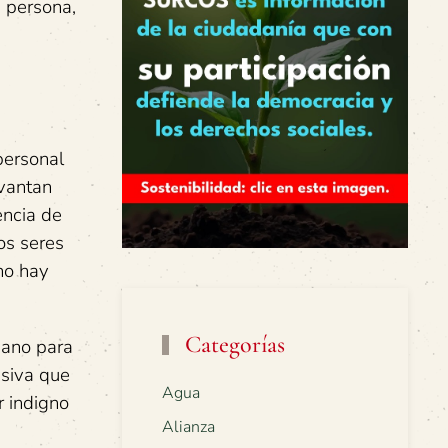
a persona,
personal
evantan
encia de
os seres
 no hay
Categorías
mano para
asiva que
Agua
r indigno
Alianza