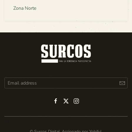
Zona Norte
© Surcos Digital. Accionado por
Yohiful
.