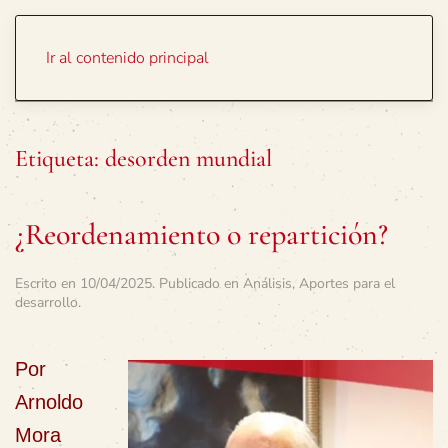
Portada
Temas
Ir al contenido principal
Etiqueta:
desorden mundial
¿Reordenamiento o repartición?
Escrito en
10/04/2025
. Publicado en
Análisis
,
Aportes para el
desarrollo
.
Por
Arnoldo
Mora