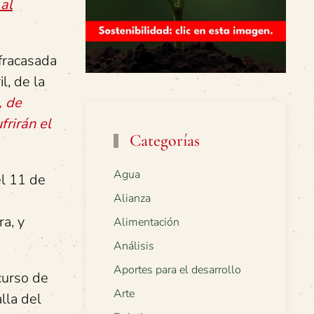
 al
fracasada
l, de la
, de
rirán el
Categorías
Agua
el 11 de
Alianza
ra, y
Alimentación
Análisis
Aportes para el desarrollo
curso de
Arte
lla del