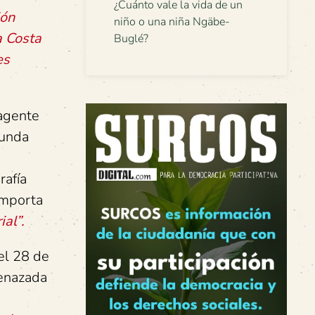
¿Cuánto vale la vida de un
ión
niño o una niña Ngäbe-
a Costa
Buglé?
es
 agente
gunda
rafía
 importa
ial”.
el 28 de
menazada
s