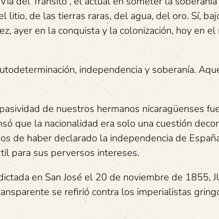
Vía del Tránsito”, el actual en someter la soberanía
itio, de las tierras raras, del agua, del oro. Sí, baj
ez, ayer en la conquista y la colonización, hoy en e
autodeterminación, independencia y soberanía. Aqu
 pasividad de nuestros hermanos nicaragüenses fu
só que la nacionalidad era solo una cuestión decor
ios de haber declarado la independencia de España
til para sus perversos intereses.
a dictada en San José el 20 de noviembre de 1855,
sparente se refirió contra los imperialistas gringo