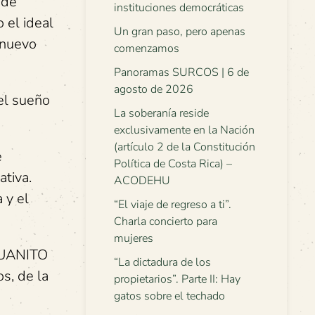
 de
instituciones democráticas
o el ideal
Un gran paso, pero apenas
l nuevo
comenzamos
Panoramas SURCOS | 6 de
agosto de 2026
el sueño
La soberanía reside
exclusivamente en la Nación
(artículo 2 de la Constitución
e
Política de Costa Rica) –
ativa.
ACODEHU
 y el
“El viaje de regreso a ti”.
Charla concierto para
mujeres
 JUANITO
“La dictadura de los
s, de la
propietarios”. Parte II: Hay
gatos sobre el techado