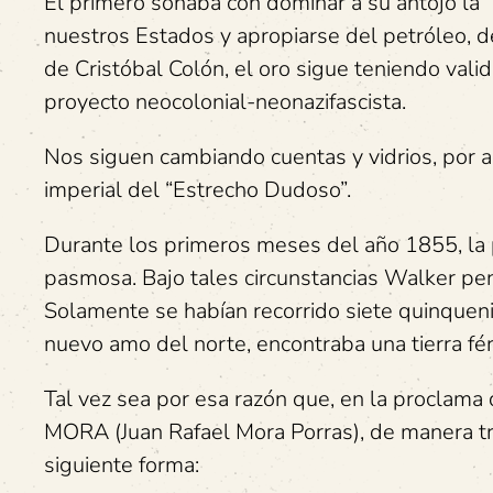
El primero soñaba con dominar a su antojo la “
nuestros Estados y apropiarse del petróleo, del l
de Cristóbal Colón, el oro sigue teniendo valid
proyecto neocolonial-neonazifascista.
Nos siguen cambiando cuentas y vidrios, por 
imperial del “Estrecho Dudoso”.
Durante los primeros meses del año 1855, la
pasmosa. Bajo tales circunstancias Walker pen
Solamente se habían recorrido siete quinquen
nuevo amo del norte, encontraba una tierra fér
Tal vez sea por esa razón que, en la proclam
MORA (Juan Rafael Mora Porras), de manera tran
siguiente forma: