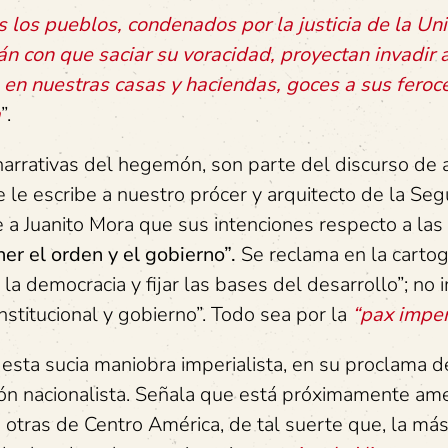
 los pueblos, condenados por la justicia de la Un
 con que saciar su voracidad, proyectan invadir 
 en nuestras casas y haciendas, goces a sus feroc
a
”.
narrativas del hegemón, son parte del discurso de
 le escribe a nuestro prócer y arquitecto de la Se
 a Juanito Mora que sus intenciones respecto a las
er el orden y el gobierno”.
Se reclama en la cartog
er la democracia y fijar las bases del desarrollo”; no
nstitucional y gobierno”. Todo sea por la
“pax imper
esta sucia maniobra imperialista, en su proclama d
ión nacionalista. Señala que está próximamente a
 otras de Centro América, de tal suerte que, la má