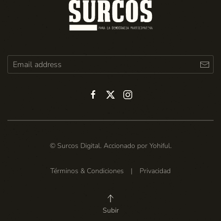
© Surcos Digital. Accionado por
Yohiful
.
Términos & Condiciones
|
Privacidad
Subir