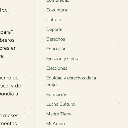
Comunidad
los
Coyuntura
Cultura
Deporte
para”,
Derechos
obreros
ores en
Educación
se
Ejercicio y salud
Elecciones
ierno de
Equidad y derechos de la
mujer
lico, y de
pondía a
Formación
Lucha Cultural
Madre Tierra
es meses,
aumentos
Mi Arado