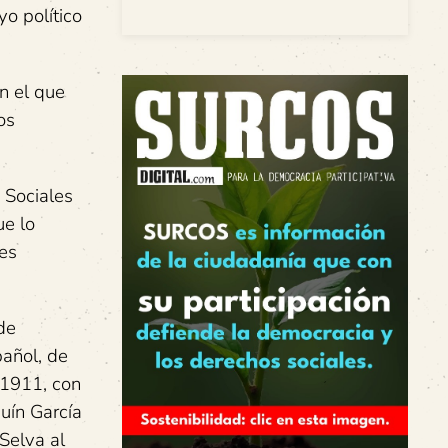
o político
n el que
os
 Sociales
ue lo
nes
de
pañol, de
 1911, con
uín García
Selva al