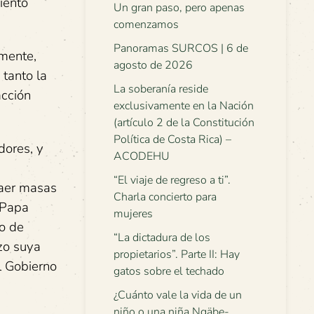
iento
Un gran paso, pero apenas
comenzamos
Panoramas SURCOS | 6 de
lmente,
agosto de 2026
 tanto la
La soberanía reside
acción
exclusivamente en la Nación
(artículo 2 de la Constitución
Política de Costa Rica) –
dores, y
ACODEHU
“El viaje de regreso a ti”.
traer masas
Charla concierto para
l Papa
mujeres
ho de
“La dictadura de los
izo suya
propietarios”. Parte II: Hay
l Gobierno
gatos sobre el techado
¿Cuánto vale la vida de un
niño o una niña Ngäbe-