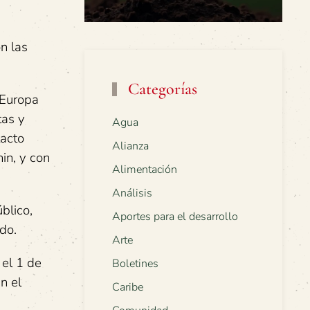
n las
Categorías
 Europa
tas y
Agua
tacto
Alianza
in, y con
Alimentación
Análisis
blico,
Aportes para el desarrollo
do.
Arte
 el 1 de
Boletines
n el
Caribe