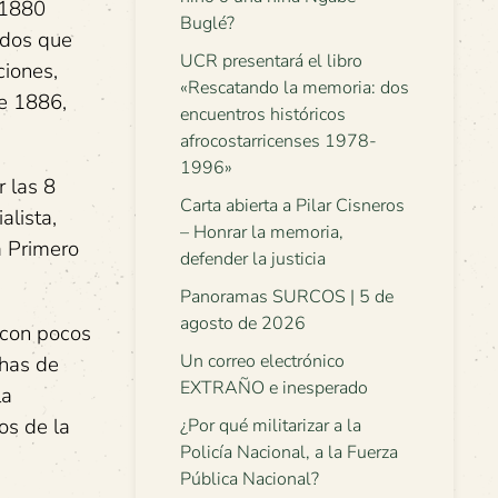
 1880
Buglé?
idos que
UCR presentará el libro
ciones,
«Rescatando la memoria: dos
de 1886,
encuentros históricos
afrocostarricenses 1978-
1996»
 las 8
Carta abierta a Pilar Cisneros
alista,
– Honrar la memoria,
a Primero
defender la justicia
Panoramas SURCOS | 5 de
agosto de 2026
 con pocos
Un correo electrónico
chas de
EXTRAÑO e inesperado
la
os de la
¿Por qué militarizar a la
Policía Nacional, a la Fuerza
Pública Nacional?