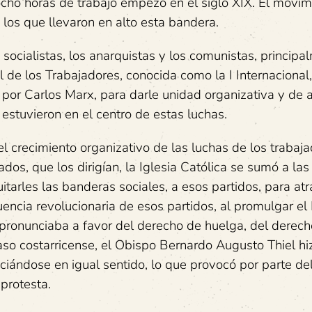
ocho horas de trabajo empezó en el siglo XIX. El movim
 los que llevaron en alto esta bandera.
 socialistas, los anarquistas y los comunistas, principa
 de los Trabajadores, conocida como la I Internacional,
 por Carlos Marx, para darle unidad organizativa y de 
 estuvieron en el centro de estas luchas.
el crecimiento organizativo de las luchas de los trabaja
dos, que los dirigían, la Iglesia Católica se sumó a las
uitarles las banderas sociales, a esos partidos, para a
fluencia revolucionaria de esos partidos, al promulgar e
pronunciaba a favor del derecho de huelga, del derec
 caso costarricense, el Obispo Bernardo Augusto Thiel h
ciándose en igual sentido, lo que provocó por parte de
protesta.