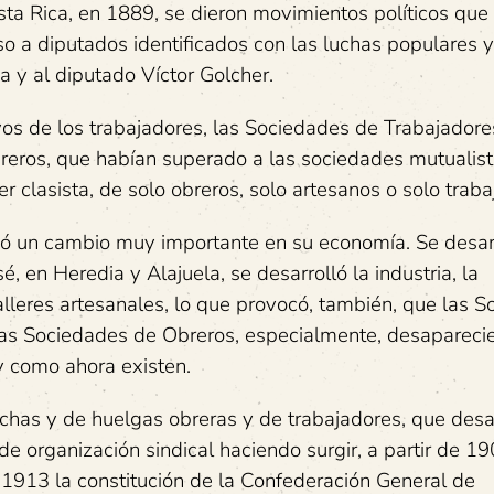
osta Rica, en 1889, se dieron movimientos políticos que
o a diputados identificados con las luchas populares y
 y al diputado Víctor Golcher.
os de los trabajadores, las Sociedades de Trabajadores
eros, que habían superado a las sociedades mutualist
r clasista, de solo obreros, solo artesanos o solo traba
ió un cambio muy importante en su economía. Se desarr
 en Heredia y Alajuela, se desarrolló la industria, la
talleres artesanales, lo que provocó, también, que las 
las Sociedades de Obreros, especialmente, desapareci
 y como ahora existen.
luchas y de huelgas obreras y de trabajadores, que desa
e organización sindical haciendo surgir, a partir de 19
 1913 la constitución de la Confederación General de