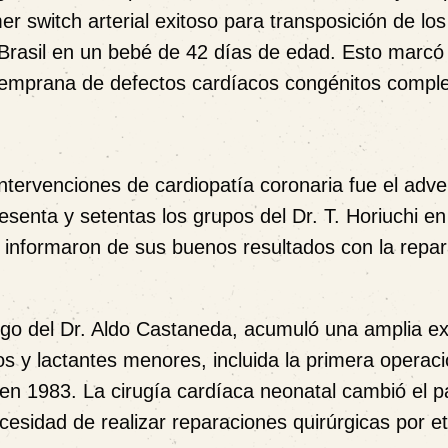
er switch arterial exitoso para transposición de lo
 Brasil en un bebé de 42 días de edad. Esto marcó 
temprana de defectos cardíacos congénitos comple
intervenciones de cardiopatía coronaria fue el adv
esenta y setentas los grupos del Dr. T. Horiuchi e
 informaron de sus buenos resultados con la repar
azgo del Dr. Aldo Castaneda, acumuló una amplia ex
s y lactantes menores, incluida la primera operac
s en 1983. La cirugía cardíaca neonatal cambió el
ecesidad de realizar reparaciones quirúrgicas por e