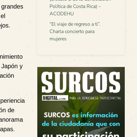
s grandes
Política de Costa Rica) –
ACODEHU
el
“El viaje de regreso a ti”.
jos.
Charla concierto para
mujeres
enimiento
n Japón y
ación
periencia
ión de
 panorama
tapas.