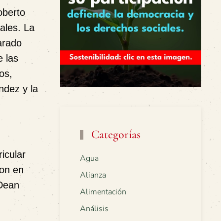
oberto
ales. La
arado
e las
os,
ndez y la
Categorías
icular
Agua
lon en
Alianza
 Dean
Alimentación
Análisis