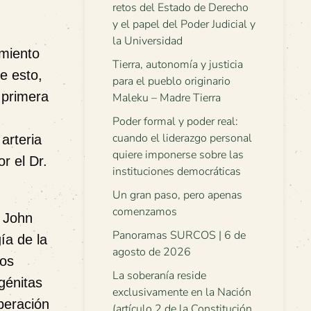
retos del Estado de Derecho
y el papel del Poder Judicial y
la Universidad
miento
Tierra, autonomía y justicia
e esto,
para el pueblo originario
 primera
Maleku – Madre Tierra
Poder formal y poder real:
cuando el liderazgo personal
 arteria
quiere imponerse sobre las
r el Dr.
instituciones democráticas
Un gran paso, pero apenas
comenzamos
. John
Panoramas SURCOS | 6 de
ía de la
agosto de 2026
Los
La soberanía reside
génitas
exclusivamente en la Nación
peración
(artículo 2 de la Constitución