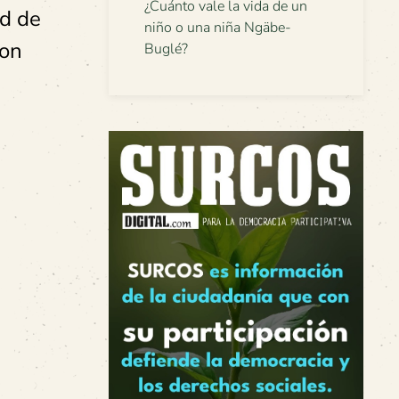
¿Cuánto vale la vida de un
ad de
niño o una niña Ngäbe-
con
Buglé?