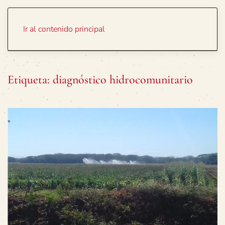
Portada
Temas
Ir al contenido principal
Etiqueta:
diagnóstico hidrocomunitario