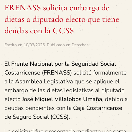
FRENASS solicita embargo de
dietas a diputado electo que tiene
deudas con la CCSS
Escrito en
10/03/2026
. Publicado en
Derechos
.
El
Frente Nacional por la Seguridad Social
Costarricense (FRENASS)
solicitó formalmente
a la
Asamblea Legislativa
que se aplique el
embargo de las dietas legislativas al diputado
electo
José Miguel Villalobos Umaña
, debido a
deudas pendientes con la
Caja Costarricense
de Seguro Social (CCSS)
.
La solicitud fue presentada mediante una carta