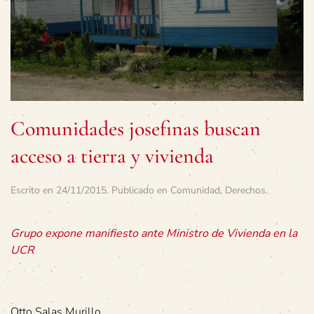
Comunidades josefinas buscan
acceso a tierra y vivienda
Escrito en
24/11/2015
. Publicado en
Comunidad
,
Derechos
.
Grupo expone manifiesto ante Ministro de Vivienda en la
UCR
Otto Salas Murillo,