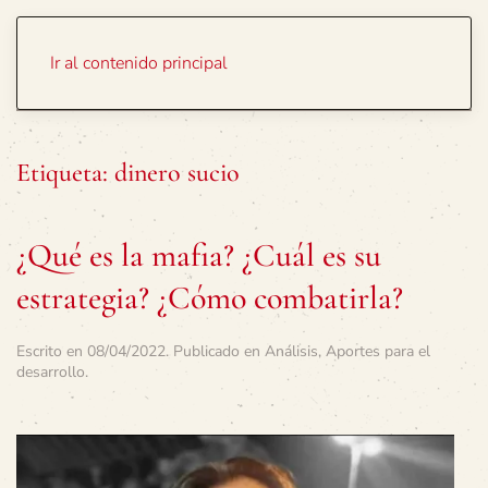
Portada
Temas
Ir al contenido principal
Etiqueta:
dinero sucio
¿Qué es la mafia? ¿Cuál es su
estrategia? ¿Cómo combatirla?
Escrito en
08/04/2022
. Publicado en
Análisis
,
Aportes para el
desarrollo
.