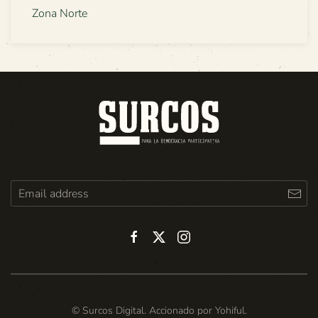
Zona Norte
© Surcos Digital. Accionado por
Yohiful
.