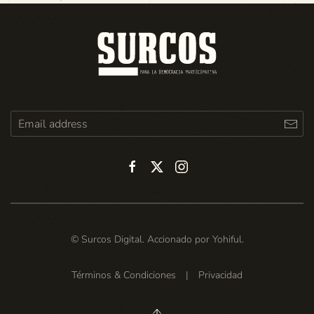
© Surcos Digital. Accionado por
Yohiful
.
Términos & Condiciones
|
Privacidad