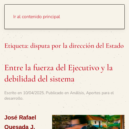
Portada
Temas
Ir al contenido principal
Etiqueta:
disputa por la dirección del Estado
Entre la fuerza del Ejecutivo y la
debilidad del sistema
Escrito en
10/04/2025
. Publicado en
Análisis
,
Aportes para el
desarrollo
.
José Rafael
Quesada J.