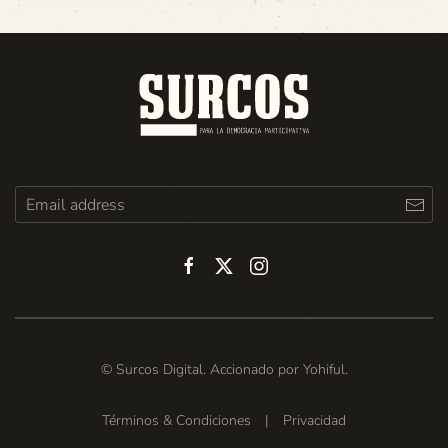
© Surcos Digital. Accionado por
Yohiful
.
Términos & Condiciones
|
Privacidad