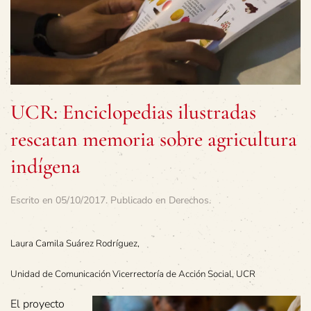
UCR: Enciclopedias ilustradas
rescatan memoria sobre agricultura
indígena
Escrito en
05/10/2017
. Publicado en
Derechos
.
Laura Camila Suárez Rodríguez,
Unidad de Comunicación Vicerrectoría de Acción Social, UCR
El proyecto