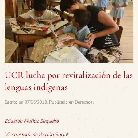
UCR lucha por revitalización de las
lenguas indígenas
Escrito en
07/06/2018
. Publicado en
Derechos
.
Eduardo Muñoz Sequeira
Vicerrectoría de Acción Social