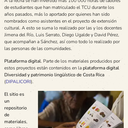
A la fecha se han invertido más 100 000 horas de labores
de estudiantes que han matriculado el TCU durante los
años pasados, más lo aportado por quienes han sido
nombrados como asistentes en el proyecto de extensión
cultural. A esto se suma lo realizado por las y los docentes
Jimena del Río, Luis Serrato, Diego Ugalde y David Pérez,
que acompañan a Sánchez, así como todo lo realizado por
las personas de las comunidades.
Plataforma digital
. Parte de los materiales producidos por
estos proyectos están contenidos en la
plataforma digital
Diversidad y patrimonio lingüístico de Costa Rica
(
DIPALICORI
).
El sitio es
un
repositorio
de
materiales
,