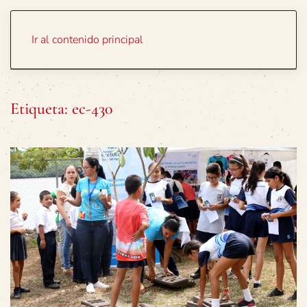
Portada
Temas
Ir al contenido principal
Etiqueta:
ec-430