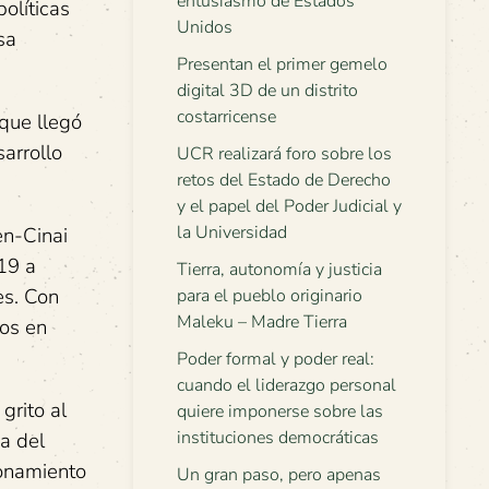
entusiasmo de Estados
olíticas
Unidos
sa
Presentan el primer gemelo
digital 3D de un distrito
costarricense
 que llegó
sarrollo
UCR realizará foro sobre los
retos del Estado de Derecho
y el papel del Poder Judicial y
la Universidad
en-Cinai
19 a
Tierra, autonomía y justicia
es. Con
para el pueblo originario
Maleku – Madre Tierra
os en
Poder formal y poder real:
cuando el liderazgo personal
grito al
quiere imponerse sobre las
instituciones democráticas
a del
ionamiento
Un gran paso, pero apenas