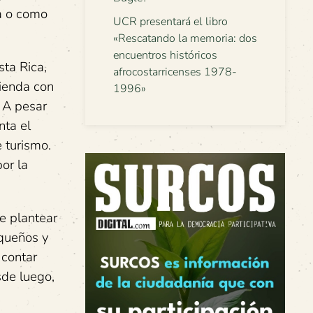
ja o como
UCR presentará el libro
«Rescatando la memoria: dos
encuentros históricos
sta Rica,
afrocostarricenses 1978-
vienda con
1996»
 A pesar
nta el
 turismo.
or la
e plantear
equeños y
 contar
sde luego,