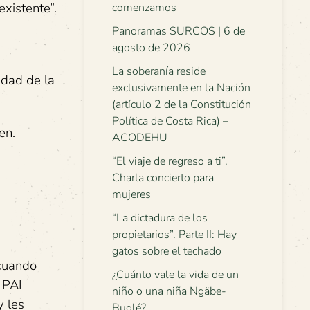
xistente”.
comenzamos
Panoramas SURCOS | 6 de
agosto de 2026
La soberanía reside
idad de la
exclusivamente en la Nación
(artículo 2 de la Constitución
Política de Costa Rica) –
en.
ACODEHU
“El viaje de regreso a ti”.
Charla concierto para
mujeres
“La dictadura de los
propietarios”. Parte II: Hay
gatos sobre el techado
 cuando
¿Cuánto vale la vida de un
 PAI
niño o una niña Ngäbe-
y les
Buglé?