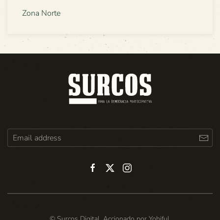
Zona Norte
© Surcos Digital. Accionado por
Yohiful
.