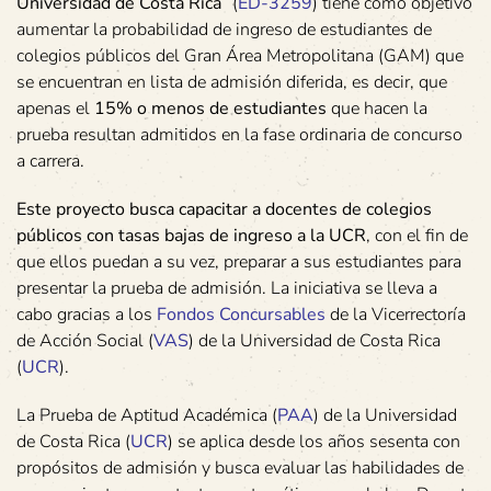
Universidad de Costa Rica
” (
ED-3259
) tiene como objetivo
aumentar la probabilidad de ingreso de estudiantes de
colegios públicos del Gran Área Metropolitana (GAM) que
se encuentran en lista de admisión diferida, es decir, que
apenas el
15% o menos de estudiantes
que hacen la
prueba resultan admitidos en la fase ordinaria de concurso
a carrera.
Este proyecto busca capacitar a docentes de colegios
públicos con tasas bajas de ingreso a la UCR
, con el fin de
que ellos puedan a su vez, preparar a sus estudiantes para
presentar la prueba de admisión. La iniciativa se lleva a
cabo gracias a los
Fondos Concursables
de la Vicerrectoría
de Acción Social (
VAS
) de la Universidad de Costa Rica
(
UCR
).
La Prueba de Aptitud Académica (
PAA
) de la Universidad
de Costa Rica (
UCR
) se aplica desde los años sesenta con
propósitos de admisión y busca evaluar las habilidades de