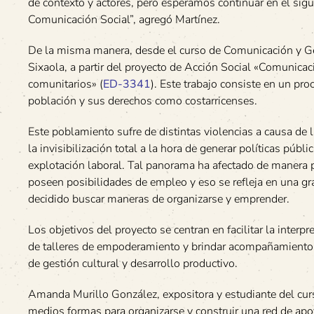
de contexto y actores, pero esperamos continuar en el sigu
Comunicación Social”, agregó Martínez.
De la misma manera, desde el curso de Comunicación y Gé
Sixaola, a partir del proyecto de Acción Social «Comunica
comunitarios» (
ED-3341
). Este trabajo consiste en un p
población y sus derechos como costarricenses.
Este poblamiento sufre de distintas violencias a causa de la
la invisibilización total a la hora de generar políticas púb
explotación laboral. Tal panorama ha afectado de manera pa
poseen posibilidades de empleo y eso se refleja en una g
decidido buscar maneras de organizarse y emprender.
Los objetivos del proyecto se centran en facilitar la interp
de talleres de empoderamiento y brindar acompañamiento 
de gestión cultural y desarrollo productivo.
Amanda Murillo González, expositora y estudiante del cu
medios formas para organizarse y construir una red de ap