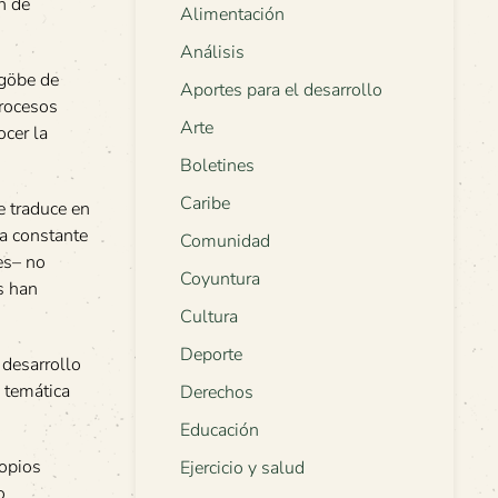
n de
Alimentación
Análisis
ngöbe de
Aportes para el desarrollo
procesos
Arte
ocer la
Boletines
Caribe
e traduce en
na constante
Comunidad
es– no
Coyuntura
s han
Cultura
Deporte
 desarrollo
 temática
Derechos
Educación
ropios
Ejercicio y salud
o