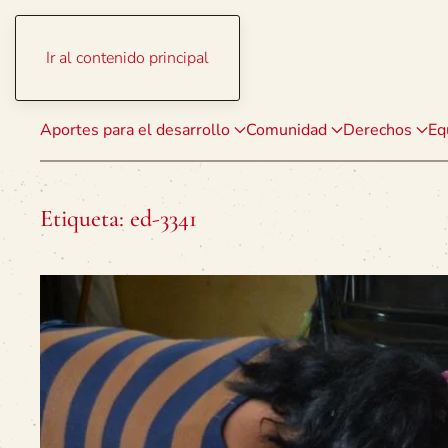
Ir al contenido principal
Aportes para el desarrollo
Comunidad
Derechos
Eq
Etiqueta:
ed-3341