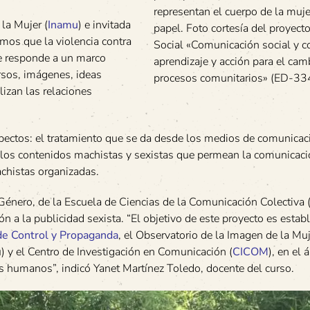
representan el cuerpo de la muje
 la Mujer (
Inamu
) e invitada
papel. Foto cortesía del proyect
emos que la violencia contra
Social «Comunicación social y 
ue responde a un marco
aprendizaje y acción para el cam
rsos, imágenes, ideas
procesos comunitarios» (ED-33
ilizan las relaciones
pectos: el tratamiento que se da desde los medios de comunicaci
, los contenidos machistas y sexistas que permean la comunicació
achistas organizadas.
Género, de la Escuela de Ciencias de la Comunicación Colectiva 
n a la publicidad sexista. “El objetivo de este proyecto es estab
 de Control y Propaganda
, el Observatorio de la Imagen de la Muj
mu) y el Centro de Investigación en Comunicación (
CICOM
), en el 
os humanos”, indicó Yanet Martínez Toledo, docente del curso.