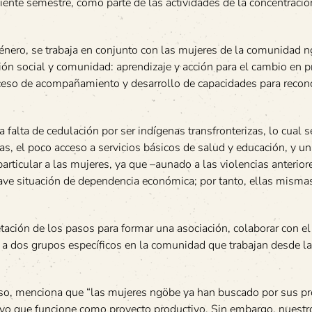
iente semestre, como parte de las actividades de la concentració
nero, se trabaja en conjunto con las mujeres de la comunidad 
ción social y comunidad: aprendizaje y acción para el cambio en 
roceso de acompañamiento y desarrollo de capacidades para recon
 falta de cedulación por ser indígenas transfronterizas, lo cual s
licas, el poco acceso a servicios básicos de salud y educación, y u
rticular a las mujeres, ya que –aunado a las violencias anterior
rave situación de dependencia económica; por tanto, ellas misma
retación de los pasos para formar una asociación, colaborar con el
a dos grupos específicos en la comunidad que trabajan desde la
rso, menciona que “las mujeres ngöbe ya han buscado por sus p
oyo que funcione como proyecto productivo. Sin embargo, nuestr