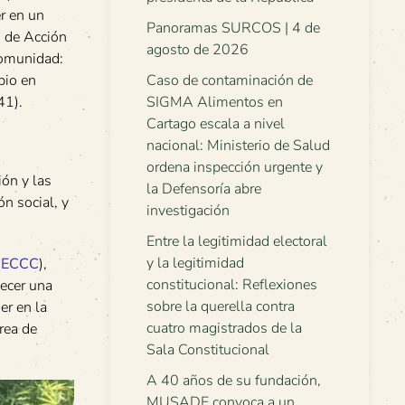
r en un
Panoramas SURCOS | 4 de
o de Acción
agosto de 2026
comunidad:
Caso de contaminación de
bio en
SIGMA Alimentos en
41).
Cartago escala a nivel
nacional: Ministerio de Salud
ordena inspección urgente y
ón y las
la Defensoría abre
n social, y
investigación
Entre la legitimidad electoral
y la legitimidad
(
ECCC
),
constitucional: Reflexiones
lecer una
sobre la querella contra
er en la
cuatro magistrados de la
área de
Sala Constitucional
A 40 años de su fundación,
MUSADE convoca a un