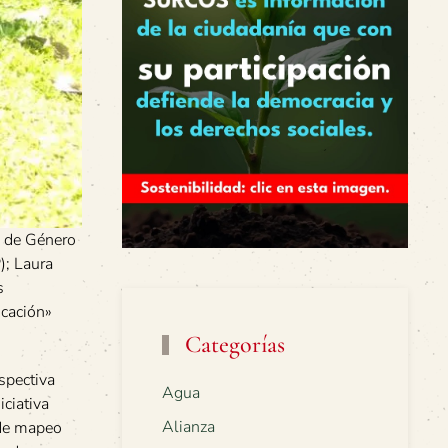
io de Género
); Laura
s
icación»
Categorías
spectiva
Agua
ciativa
Alianza
 de mapeo