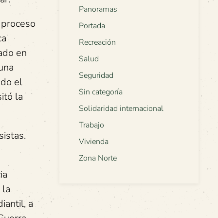
Panoramas
l proceso
Portada
ca
Recreación
zado en
Salud
 una
Seguridad
ndo el
Sin categoría
itó la
Solidaridad internacional
Trabajo
istas.
Vivienda
Zona Norte
ia
 la
antil, a