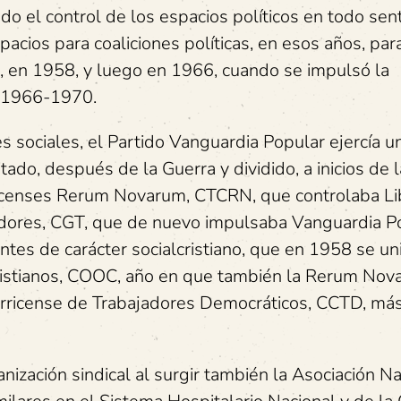
do el control de los espacios políticos en todo sent
cios para coaliciones políticas, en esos años, para 
l, en 1958, y luego en 1966, cuando se impulsó la
, 1966-1970.
s sociales, el Partido Vanguardia Popular ejercía u
tado, después de la Guerra y dividido, a inicios de 
ricenses Rerum Novarum, CTCRN, que controlaba Li
adores, CGT, que de nuevo impulsaba Vanguardia P
ntes de carácter socialcristiano, que en 1958 se uni
istianos, COOC, año en que también la Rerum Nov
tarricense de Trabajadores Democráticos, CCTD, má
nización sindical al surgir también la Asociación N