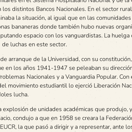
lares en el Sistema Hospitalario Nacional y de la 
 los distintos Bancos Nacionales. En el sector rural
naba la situación, al igual que en las comunidades
s zonas bananeras donde también hubo nuevas organ
disputando espacio con los vanguardistas. La huelg
 de luchas en este sector.
de arranque de la Universidad, con su constitución,
que en los años 1941-1947 se peleaban su dirección
Problemas Nacionales y a Vanguardia Popular. Con 
del movimiento estudiantil lo ejerció Liberación Naci
oles lucha.
a explosión de unidades académicas que produjo, 
acio, condujo a que en 1958 se creara la Federació
EUCR, la que pasó a dirigir y a representar, ante l