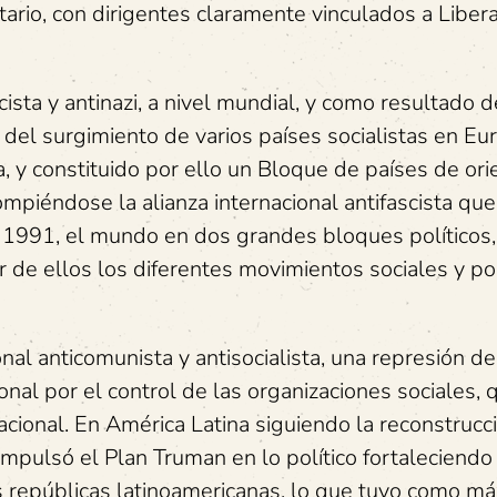
tario, con dirigentes claramente vinculados a Liber
cista y antinazi, a nivel mundial, y como resultado d
del surgimiento de varios países socialistas en Eu
dia, y constituido por ello un Bloque de países de ori
rompiéndose la alianza internacional antifascista que
 1991, el mundo en dos grandes bloques políticos,
dor de ellos los diferentes movimientos sociales y p
al anticomunista y antisocialista, una represión d
onal por el control de las organizaciones sociales, 
cional. En América Latina siguiendo la reconstrucc
mpulsó el Plan Truman en lo político fortaleciendo 
s repúblicas latinoamericanas, lo que tuvo como m