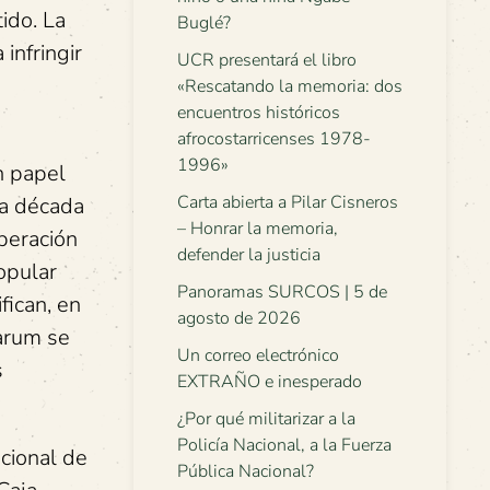
ido. La
Buglé?
infringir
UCR presentará el libro
«Rescatando la memoria: dos
encuentros históricos
afrocostarricenses 1978-
1996»
n papel
Carta abierta a Pilar Cisneros
la década
– Honrar la memoria,
beración
defender la justicia
opular
Panoramas SURCOS | 5 de
fican, en
agosto de 2026
arum se
Un correo electrónico
s
EXTRAÑO e inesperado
¿Por qué militarizar a la
Policía Nacional, a la Fuerza
acional de
Pública Nacional?