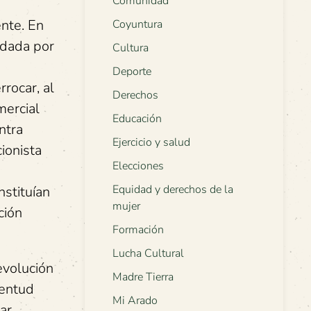
Comunidad
ente. En
Coyuntura
ndada por
Cultura
Deporte
rocar, al
Derechos
mercial
Educación
ntra
Ejercicio y salud
ionista
Elecciones
Equidad y derechos de la
nstituían
mujer
ción
Formación
Lucha Cultural
evolución
Madre Tierra
ventud
Mi Arado
ar.