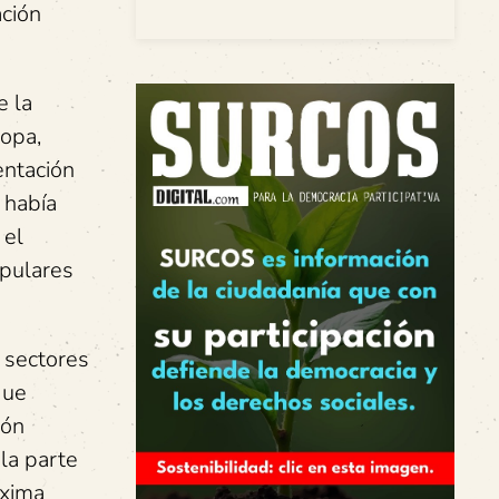
ación
e la
ropa,
entación
 había
 el
opulares
e sectores
que
ión
la parte
áxima