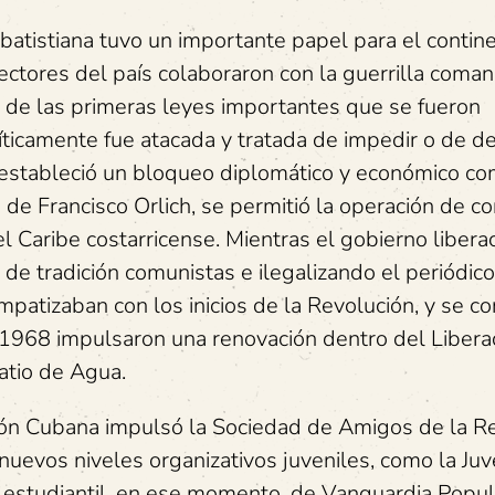
batistiana tuvo un importante papel para el contin
sectores del país colaboraron con la guerrilla coma
lor de las primeras leyes importantes que se fueron
icamente fue atacada y tratada de impedir o de der
estableció un bloqueo diplomático y económico co
de Francisco Orlich, se permitió la operación de co
 Caribe costarricense. Mientras el gobierno liberac
de tradición comunistas e ilegalizando el periódico
patizaban con los inicios de la Revolución, y se co
n 1968 impulsaron una renovación dentro del Libera
atio de Agua.
ción Cubana impulsó la Sociedad de Amigos de la R
nuevos niveles organizativos juveniles, como la Ju
l y estudiantil, en ese momento, de Vanguardia Popul