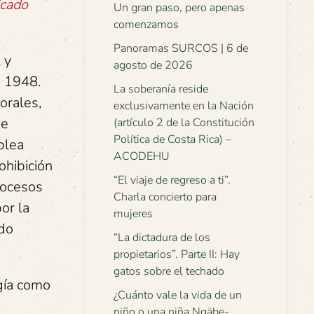
icado
Un gran paso, pero apenas
comenzamos
Panoramas SURCOS | 6 de
 y
agosto de 2026
e 1948.
La soberanía reside
orales,
exclusivamente en la Nación
ue
(artículo 2 de la Constitución
Política de Costa Rica) –
blea
ACODEHU
ohibición
“El viaje de regreso a ti”.
rocesos
Charla concierto para
or la
mujeres
ido
“La dictadura de los
propietarios”. Parte II: Hay
gatos sobre el techado
gía como
¿Cuánto vale la vida de un
niño o una niña Ngäbe-