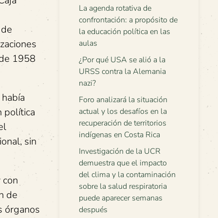
Caja
La agenda rotativa de
confrontación: a propósito de
 de
la educación política en las
izaciones
aulas
a de 1958
¿Por qué USA se alió a la
URSS contra la Alemania
nazi?
 había
Foro analizará la situación
 política
actual y los desafíos en la
recuperación de territorios
el
indígenas en Costa Rica
onal, sin
Investigación de la UCR
demuestra que el impacto
del clima y la contaminación
y con
sobre la salud respiratoria
n de
puede aparecer semanas
os órganos
después