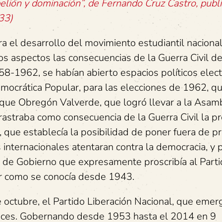
elión y dominación”, de Fernando Cruz Castro, publ
33)
el desarrollo del movimiento estudiantil nacional
s aspectos las consecuencias de la Guerra Civil d
8-1962, se habían abierto espacios políticos elect
Democrática Popular, para las elecciones de 1962, q
rique Obregón Valverde, que logró llevar a la Asam
arrastraba como consecuencia de la Guerra Civil la pr
, que establecía la posibilidad de poner fuera de p
 internacionales atentaran contra la democracia, y p
a de Gobierno que expresamente proscribía al Part
r como se conocía desde 1943.
 octubre, el Partido Liberación Nacional, que emer
tonces. Gobernando desde 1953 hasta el 2014 en 9