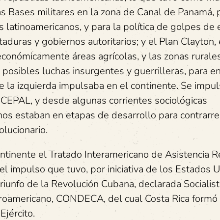
as Bases militares en la zona de Canal de Panamá, 
 latinoamericanos, y para la política de golpes de 
aduras y gobiernos autoritarios; y el Plan Clayton, 
 económicamente áreas agrícolas, y las zonas rurale
s posibles luchas insurgentes y guerrilleras, para e
e la izquierda impulsaba en el continente. Se impu
 CEPAL, y desde algunas corrientes sociológicas
os estaban en etapas de desarrollo para contrarre
olucionario.
ntinente el Tratado Interamericano de Asistencia R
l impulso que tuvo, por iniciativa de los Estados U
iunfo de la Revolución Cubana, declarada Socialist
roamericano, CONDECA, del cual Costa Rica formó 
Ejército.