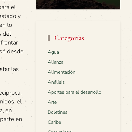
para el
estado y
en lo
s del
Categorías
nfrentar
lsó desde
Agua
Alianza
star las
Alimentación
Análisis
ecíproca,
Aportes para el desarrollo
nidos, el
Arte
a, en
Boletines
parte en
Caribe