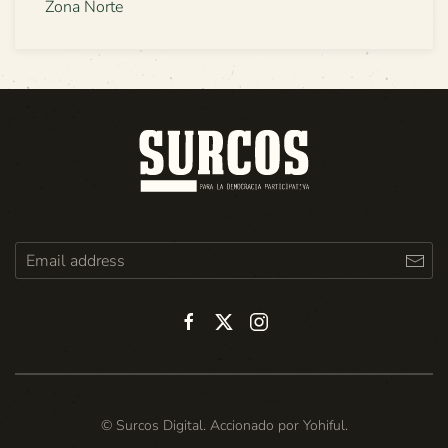
Zona Norte
© Surcos Digital. Accionado por
Yohiful
.