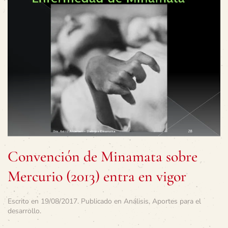
Convención de Minamata sobre
Mercurio (2013) entra en vigor
Escrito en
19/08/2017
. Publicado en
Análisis
,
Aportes para el
desarrollo
.