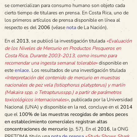
se comercializan para consumo humano son objeto cada
cierto tiempo de titulares en prensa. En Costa Rica, uno de
los primeros artículos de prensa disponible en línea al
respecto es del
2006
(véase
nota
de La Nación).
En el
2013
, se publicó la investigación titulada
«Evaluación
de los Niveles de Mercurio en Productos Pesqueros en
Costa Rica, Durante 2003-2013, como insumo para
recomendar una ingesta semanal tolerable»
disponible en
este
enlace
. Los resultados de una investigación titulada
«Interpretación del contenido de mercurio en muestras
nacionales de pez vela (Istiophorus platypterus) y marlín
(Makaira spp. o Tetrapturusspp.) a partir de parámetros
toxicológicos internacionales»
, publicada por la Universidad
Nacional (UNA) y disponible en la red, concluye en el
2014
que el
100% de las muestras recogidas de ambos peces
en establecimiento comerciales registran altas
concentraciones de mercurio
(p. 57). En el
2016
, la ONG
PRETOMA titulo una
nota de prensa
«Study Shows Shark