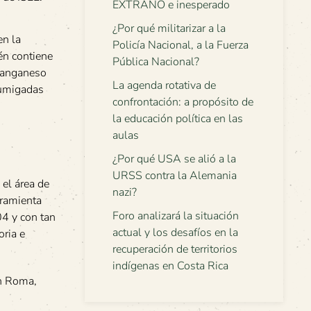
EXTRAÑO e inesperado
¿Por qué militarizar a la
en la
Policía Nacional, a la Fuerza
én contiene
Pública Nacional?
 manganeso
La agenda rotativa de
fumigadas
confrontación: a propósito de
la educación política en las
aulas
¿Por qué USA se alió a la
URSS contra la Alemania
el área de
nazi?
rramienta
Foro analizará la situación
04 y con tan
actual y los desafíos en la
ria e
recuperación de territorios
indígenas en Costa Rica
en Roma,