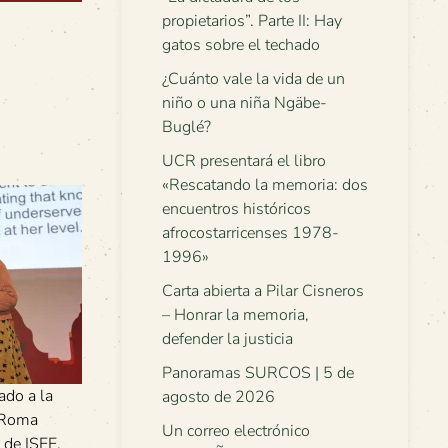
propietarios”. Parte II: Hay
gatos sobre el techado
¿Cuánto vale la vida de un
niño o una niña Ngäbe-
Buglé?
UCR presentará el libro
«Rescatando la memoria: dos
encuentros históricos
afrocostarricenses 1978-
1996»
Carta abierta a Pilar Cisneros
– Honrar la memoria,
defender la justicia
Panoramas SURCOS | 5 de
ado a la
agosto de 2026
 Roma
Un correo electrónico
 de ISEE.