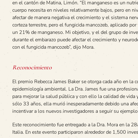
en el cantón de Matina, Limón. “El manganeso es un nutri
cuerpo necesita en niveles relativamente bajos, pero en ni
afectar de manera negativa el crecimiento y el sistema ner
corteza terrestre, pero el fungicida mancozeb, aplicado po
un 21% de manganeso. Mi objetivo, y el del grupo de inve
durante el embarazo puede afectar el crecimiento y neurod
con el fungicida mancozeb”, dijo Mora.
Reconocimiento
El premio Rebecca James Baker se otorga cada año en la co
epidemiología ambiental. La Dra. James fue una profesio
para mejorar la salud pública y con ello la calidad de vida
sólo 33 años, ella murió inesperadamente debido una afec
incentivar a los nuevos investigadores a seguir su ejempl
Este reconocimiento fue entregado a la Dra. Mora en la 28
Italia. En este evento participaron alrededor de 1,500 inve