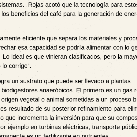
osistemas.
Rojas acotó que la tecnología para esto
n los beneficios del café para la generación de ene
ltamente eficiente que separa los materiales y pro
ovechar esa capacidad se podría alimentar con lo 
Lo ideal es que vinieran clasificados, pero la may
lo corrige”.
logra un sustrato que puede ser llevado a plantas
biodigestores anaeróbicos. El primero es un gas 
 origen vegetal o animal sometidas a un proceso b
s resultado de su posterior refinamiento para eli
lo que incrementa la inversión para que su compos
por ejemplo en turbinas eléctricas, transporte públi
emanente es un fertilizante en nutrientes.