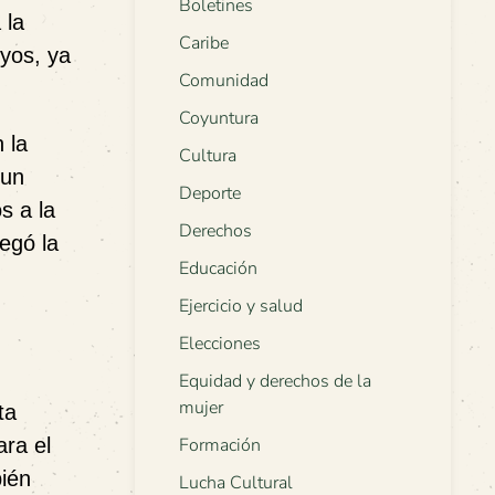
Boletines
 la
Caribe
yos, ya
Comunidad
Coyuntura
 la
Cultura
 un
Deporte
s a la
Derechos
egó la
Educación
Ejercicio y salud
Elecciones
Equidad y derechos de la
mujer
ta
ara el
Formación
bién
Lucha Cultural