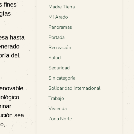
s fines
Madre Tierra
rgías
Mi Arado
Panoramas
cesa hasta
Portada
generado
Recreación
oría del
Salud
Seguridad
Sin categoría
renovable
Solidaridad internacional
iológico
Trabajo
minar
Vivienda
ición sea
Zona Norte
co,