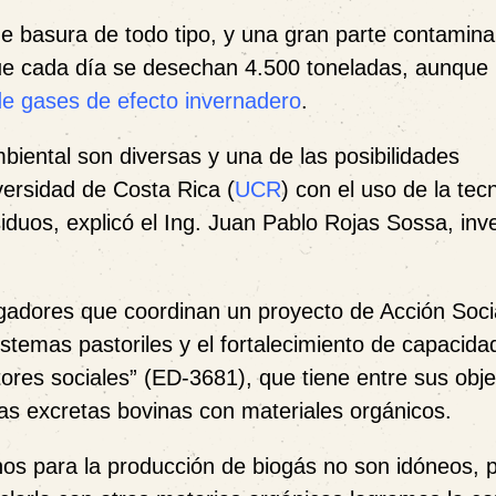
de basura de todo tipo, y una gran parte contamina
ue cada día se desechan 4.500 toneladas, aunque
 de gases de efecto invernadero
.
biental son diversas y una de las posibilidades
versidad de Costa Rica (
UCR
) con el uso de la tec
duos, explicó el Ing. Juan Pablo Rojas Sossa, inv
igadores que coordinan un proyecto de Acción Soci
stemas pastoriles y el fortalecimiento de capacida
ores sociales” (
ED-3681
),
que tiene entre sus obje
as excretas bovinas con materiales orgánicos.
nos para la producción de biogás no son idóneos, p