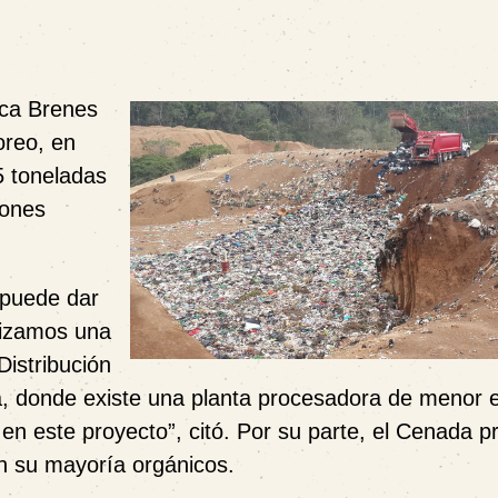
ica Brenes
reo, en
5 toneladas
lones
 puede dar
lizamos una
Distribución
a, donde existe una planta procesadora de menor e
n este proyecto”, citó.
Por su parte, el Cenada p
n su mayoría orgánicos.