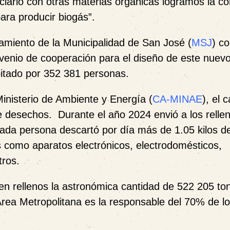
clarlo con otras materias orgánicas logramos la co
ara producir biogás”.
camiento de la Municipalidad de San José (
MSJ
) co
onvenio de cooperación para el diseño de este nue
bitado por 352 381 personas.
inisterio de Ambiente y Energía (
CA-MINAE
),
el 
 desechos. Durante el año 2024 envió a los relle
cada persona descartó por día más de 1.05 kilos d
os como aparatos electrónicos, electrodomésticos,
tros.
ó en rellenos la astronómica cantidad de 522 205 to
n Área Metropolitana es la responsable del 70% de l