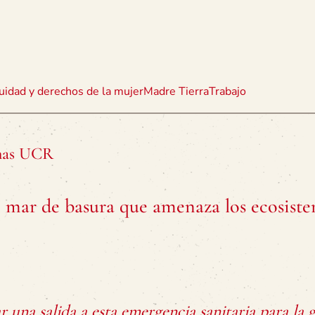
uidad y derechos de la mujer
Madre Tierra
Trabajo
emas UCR
mar de basura que amenaza los ecosistem
 una salida a esta emergencia sanitaria para la 