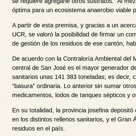
se requiere agregarle otros sustratos. Al mez
óptima para un ecosistema anaerobio viable p
A partir de esta premisa, y gracias a un acer
UCR, se valoró la posibilidad de firmar un c
de gestión de los residuos de ese cantón, ha
De acuerdo con la Contraloría Ambiental del M
central de San José es el mayor generador de
sanitarios unas 141 383 toneladas; es decir, 
“basura” ordinaria
. Lo anterior sin sumar otr
medicamentos, lodos de tanques sépticos y o
En su totalidad, la provincia josefina deposit
en los distintos rellenos sanitarios, y el Gra
residuos en el país
.