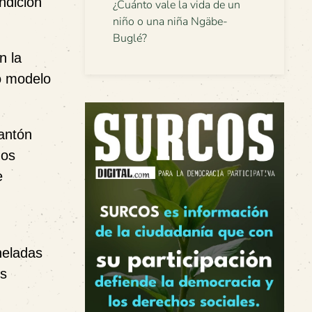
ndición
¿Cuánto vale la vida de un
niño o una niña Ngäbe-
Buglé?
n la
vo modelo
cantón
nos
e
neladas
os