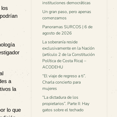
instituciones democráticas
 los
Un gran paso, pero apenas
 podrían
comenzamos
Panoramas SURCOS | 6 de
agosto de 2026
La soberanía reside
nología
exclusivamente en la Nación
estigador
(artículo 2 de la Constitución
Política de Costa Rica) –
ACODEHU
al
“El viaje de regreso a ti”.
des a
Charla concierto para
mujeres
tivos la
“La dictadura de los
propietarios”. Parte II: Hay
or lo que
gatos sobre el techado