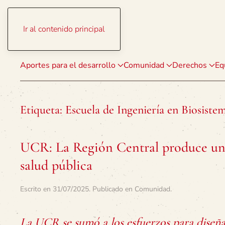
Ir al contenido principal
Aportes para el desarrollo
Comunidad
Derechos
Eq
Etiqueta:
Escuela de Ingeniería en Biosist
UCR: La Región Central produce un 
salud pública
Escrito en
31/07/2025
. Publicado en
Comunidad
.
La UCR se sumó a los esfuerzos para diseñar