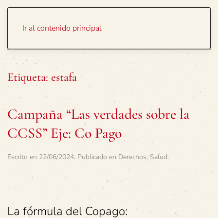
Portada
Temas
Ir al contenido principal
Etiqueta:
estafa
Campaña “Las verdades sobre la
CCSS” Eje: Co Pago
Escrito en
22/06/2024
. Publicado en
Derechos
,
Salud
.
La fórmula del Copago: