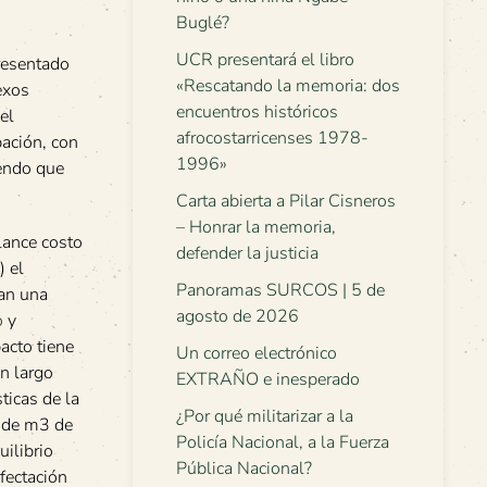
Buglé?
UCR presentará el libro
presentado
«Rescatando la memoria: dos
exos
encuentros históricos
el
afrocostarricenses 1978-
bación, con
1996»
iendo que
Carta abierta a Pilar Cisneros
– Honrar la memoria,
lance costo
defender la justicia
) el
Panoramas SURCOS | 5 de
ían una
agosto de 2026
o
y
acto tiene
Un correo electrónico
un largo
EXTRAÑO e inesperado
ticas de la
¿Por qué militarizar a la
s de m3 de
Policía Nacional, a la Fuerza
uilibrio
Pública Nacional?
afectación