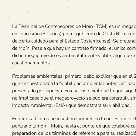
La Terminal de Contenedores de Moín (TCM) es un megapr
en concesión (30 años) por el gobierno de Costa Rica a una
de cierto cuidado para el Estado Costarricense). Se pretende
de Moín. Pese a que hay un contrato firmado, el único co
dicho megaproyecto es ambientalmente viable, algo que, d
cuestionamientos.
Problemas ambientales: primero, debo explicar que en el 2
que se cuestionaba la “viabilidad ambiental potencial” da
presentado por Japdeva. En ese caso expliqué lo que signifi
no implicaba que el megaproyecto se pudiera construir, si
Impacto Ambiental (EsIA) que demostrara su viabilidad.
En otros artículos he insistido también en la necesidad de
portuario Limón – Moín, hasta el punto de que colaboré co
preparación de los términos de referencia para su realizac