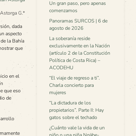
Un gran paso, pero apenas
comenzamos
 Astorga G.*
Panoramas SURCOS | 6 de
sión, dada
agosto de 2026
 un aspecto
La soberanía reside
 de la Bahía
exclusivamente en la Nación
mostrar que
(artículo 2 de la Constitución
Política de Costa Rica) –
ACODEHU
icio en el
“El viaje de regreso a ti”.
ín
Charla concierto para
de que eso
mujeres
dio de
“La dictadura de los
propietarios”. Parte II: Hay
gatos sobre el techado
arrollo
¿Cuánto vale la vida de un
 sumamente
niño o una niña Ngäbe-