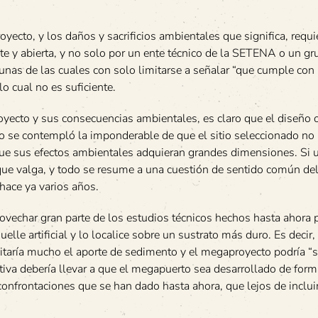
yecto, y los daños y sacrificios ambientales que significa, requi
e y abierta, y no solo por un ente técnico de la SETENA o un gr
unas de las cuales con solo limitarse a señalar “que cumple con 
o cual no es suficiente.
royecto y sus consecuencias ambientales, es claro que el diseño o
No se contempló la imponderable de que el sitio seleccionado no 
 que sus efectos ambientales adquieran grandes dimensiones. Si 
que valga, y todo se resume a una cuestión de sentido común de
hace ya varios años.
ovechar gran parte de los estudios técnicos hechos hasta ahora 
elle artificial y lo localice sobre un sustrato más duro. Es deci
mitaría mucho el aporte de sedimento y el megaproyecto podría “
tiva debería llevar a que el megapuerto sea desarrollado de for
confrontaciones que se han dado hasta ahora, que lejos de inclui