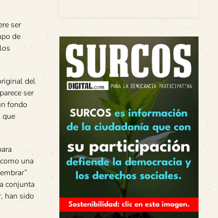
ere ser
upo de
los
riginal del
parece ser
un fondo
l que
para
r, como una
sembrar”
ma conjunta
r, han sido