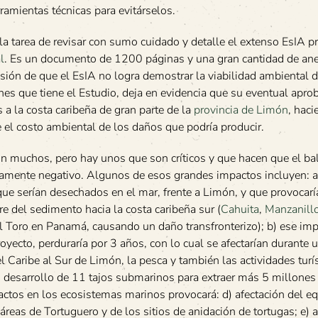
ramientas técnicas para evitárselos.
la tarea de revisar con sumo cuidado y detalle el extenso EsIA 
l
. Es un documento de 1200 páginas y una gran cantidad de an
sión de que el EsIA no logra demostrar la viabilidad ambiental d
ones que tiene el Estudio, deja en evidencia que su eventual apro
 a la costa caribeña de gran parte de la
provincia de Limón
, hac
el costo ambiental de los daños que podría producir.
n muchos, pero hay unos que son críticos y que hacen que el ba
ramente negativo. Algunos de esos grandes impactos incluyen: a
e serían desechados en el mar, frente a Limón, y que provocar
e del sedimento hacia la costa caribeña sur (
Cahuita
,
Manzanill
el Toro en Panamá, causando un daño transfronterizo); b) ese imp
yecto, perduraría por 3 años, con lo cual se afectarían durante 
l Caribe al Sur de Limón, la pesca y también las actividades turís
) desarrollo de 11 tajos submarinos para extraer más 5 millone
mpactos en los ecosistemas marinos provocará: d) afectación del eq
áreas de Tortuguero y de los sitios de anidación de tortugas; e) 