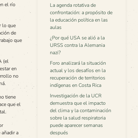
n el río
La agenda rotativa de
confrontación: a propósito de
la educación política en las
r lo que
aulas
ación de
¿Por qué USA se alió a la
trabajo que
URSS contra la Alemania
nazi?
A (el
Foro analizará la situación
estar en
actual y los desafíos en la
rrollo no
recuperación de territorios
má.
indígenas en Costa Rica
Investigación de la UCR
no tiene
demuestra que el impacto
ace que el
del clima y la contaminación
al.
sobre la salud respiratoria
puede aparecer semanas
or
después
 añadir a