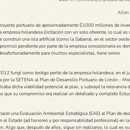
Allan
oyecto portuario de aproximadamente $1000 millones de inver
 empresa holandesa (licitación con un solo oferente, lo cual es
 construir una isla artificial (como la Sabana), en el sector oeste
mpromiso pendiente por parte de la empresa concesionaria es de
esafortunadamente para muchos especialistas, tiene serios
012 fungí como testigo perito de la empresa holandesa, en el ju
da por la SETENA al Plan de Desarrollo Portuario de Limón – Mo
caba dicha viabilidad potencial al plan, y subrayé la relevancia 
no que su compromiso era realizar un detallado y completo Estu
 hacer una Evaluación Ambiental Estratégica (EAE) al Plan de des
n el Estado (ad honoren y por responsabilidad profesional) en la
ión. Algo que, después de años, sigue sin realizarse, lo cual es