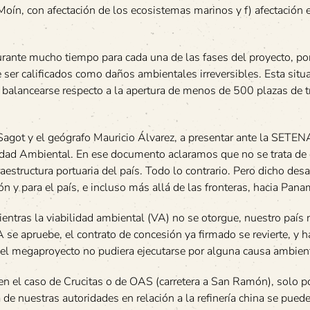
Moín, con afectación de los ecosistemas marinos y f) afectación e
rante mucho tiempo para cada una de las fases del proyecto, po
 ser calificados como daños ambientales irreversibles. Esta situ
e balancearse respecto a la apertura de menos de 500 plazas de 
 Sagot y el geógrafo Mauricio Álvarez, a presentar ante la SETEN
dad Ambiental. En ese documento aclaramos que no se trata de 
estructura portuaria del país. Todo lo contrario. Pero dicho desa
ón y para el país, e incluso más allá de las fronteras, hacia Pana
tras la viabilidad ambiental (VA) no se otorgue, nuestro país 
se apruebe, el contrato de concesión ya firmado se revierte, y h
 el megaproyecto no pudiera ejecutarse por alguna causa ambient
 el caso de Crucitas o de OAS (carretera a San Ramón), solo p
de nuestras autoridades en relación a la refinería china se puede