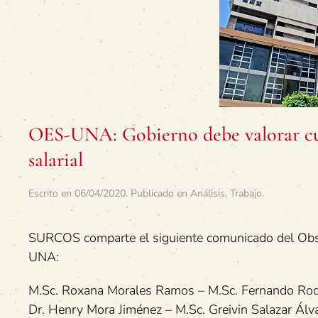
OES-UNA: Gobierno debe valorar cu
salarial
Escrito en
06/04/2020
. Publicado en
Análisis
,
Trabajo
.
SURCOS comparte el siguiente comunicado del Obse
UNA:
M.Sc. Roxana Morales Ramos – M.Sc. Fernando Rod
Dr. Henry Mora Jiménez – M.Sc. Greivin Salazar Álv