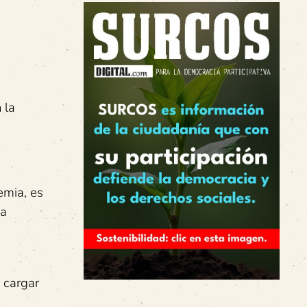
 la
emia, es
 a
a
 cargar