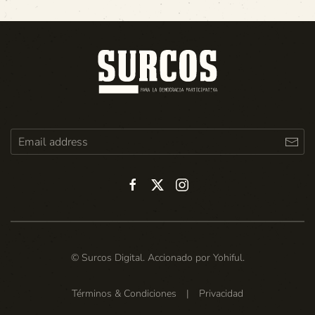
© Surcos Digital. Accionado por
Yohiful
.
Términos & Condiciones
|
Privacidad