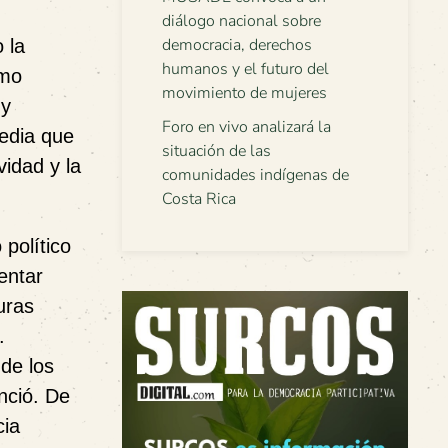
diálogo nacional sobre
democracia, derechos
 la
humanos y el futuro del
omo
movimiento de mujeres
 y
Foro en vivo analizará la
gedia que
situación de las
vidad y la
comunidades indígenas de
Costa Rica
 político
entar
uras
.
de los
nció. De
cia