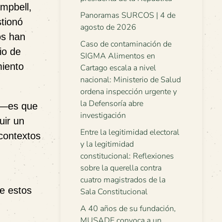
ampbell,
Panoramas SURCOS | 4 de
stionó
agosto de 2026
os han
Caso de contaminación de
io de
SIGMA Alimentos en
miento
Cartago escala a nivel
nacional: Ministerio de Salud
ordena inspección urgente y
la Defensoría abre
ra—es que
investigación
uir un
Entre la legitimidad electoral
 contextos
y la legitimidad
constitucional: Reflexiones
sobre la querella contra
cuatro magistrados de la
ue estos
Sala Constitucional
A 40 años de su fundación,
MUSADE convoca a un