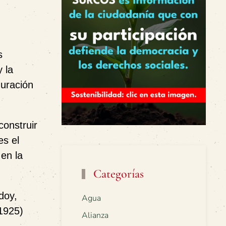
s
 la
guración
construir
es el
 en la
Categorías
doy,
Agua
1925)
Alianza