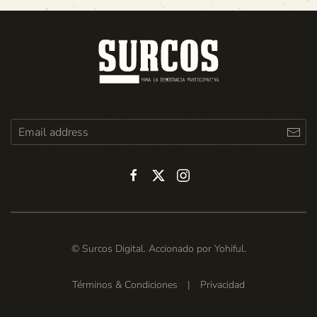
© Surcos Digital. Accionado por
Yohiful
.
Términos & Condiciones
|
Privacidad