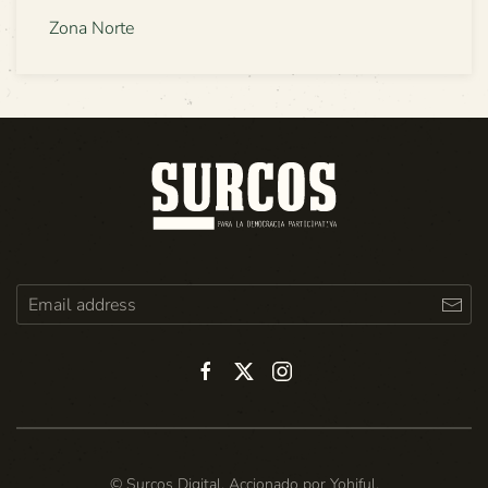
Zona Norte
© Surcos Digital. Accionado por
Yohiful
.