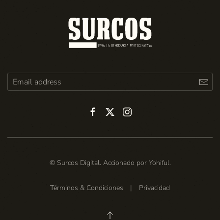
© Surcos Digital. Accionado por
Yohiful
.
Términos & Condiciones
|
Privacidad