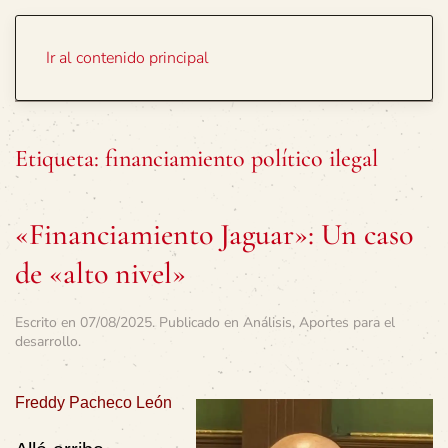
Portada
Temas
Ir al contenido principal
Etiqueta:
financiamiento político ilegal
«Financiamiento Jaguar»: Un caso
de «alto nivel»
Escrito en
07/08/2025
. Publicado en
Análisis
,
Aportes para el
desarrollo
.
Freddy Pacheco León