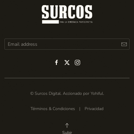
© Surcos Digital. Accionado por
Yohiful
.
Términos & Condiciones
|
Privacidad
Subir