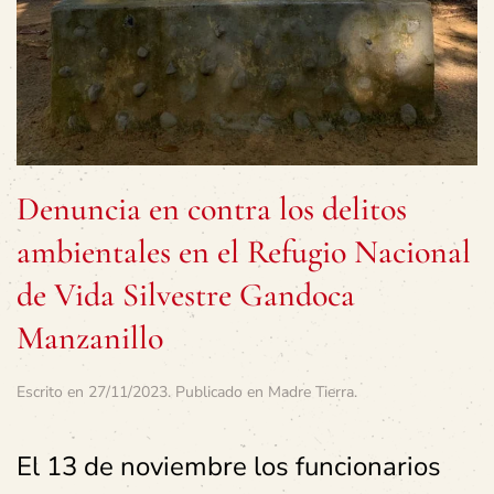
Denuncia en contra los delitos
ambientales en el Refugio Nacional
de Vida Silvestre Gandoca
Manzanillo
Escrito en
27/11/2023
. Publicado en
Madre Tierra
.
El 13 de noviembre los funcionarios