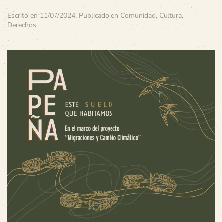
Escrito en
11/07/2024
. Publicado en
Comunidad
,
Cultura
,
Derechos
.