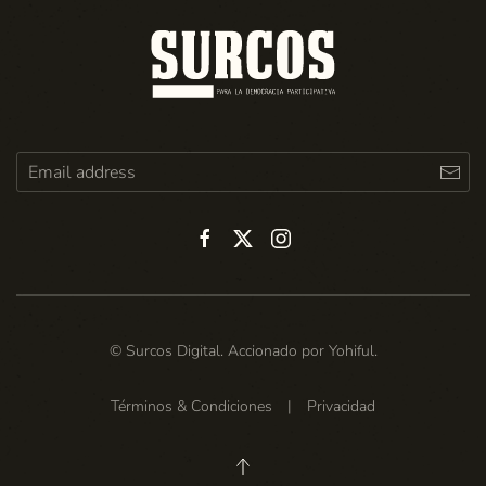
© Surcos Digital. Accionado por
Yohiful
.
Términos & Condiciones
|
Privacidad