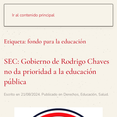
Portada
Temas
Ir al contenido principal
Etiqueta:
fondo para la educación
SEC: Gobierno de Rodrigo Chaves
no da prioridad a la educación
pública
Escrito en
21/08/2024
. Publicado en
Derechos
,
Educación
,
Salud
.