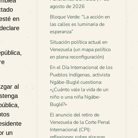
amblea
agosto de 2026
ctado
Bloque Verde: “La acción en
 esté en
las calles es luminaria de
 declare
esperanza”
Situación política actual en
Venezuela (un mapa político
pública,
en plena reconfiguración)
re
En el Día Internacional de los
Pueblos Indígenas, activista
Ngäbe-Buglé cuestiona:
uzgar al
«¿Cuánto vale la vida de un
bstenga
niño o una niña Ngäbe-
Buglé?»
ública,
otos
El anuncio del retiro de
Venezuela de la Corte Penal
esidente
Internacional (CPI):
or un
reflexiones sobre algunas