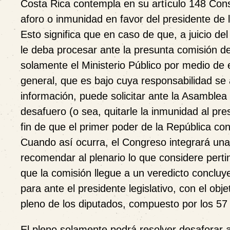
Costa Rica contempla en su artículo 148 Const
aforo o inmunidad en favor del presidente de 
Esto significa que en caso de que, a juicio del
le deba procesar ante la presunta comisión de
solamente el Ministerio Público por medio de e
general, que es bajo cuya responsabilidad se 
información, puede solicitar ante la Asamblea 
desafuero (o sea, quitarle la inmunidad al pres
fin de que el primer poder de la República co
Cuando así ocurra, el Congreso integrará un
recomendar al plenario lo que considere pert
que la comisión llegue a un veredicto concluye
para ante el presidente legislativo, con el obj
pleno de los diputados, compuesto por los 57 
El pleno solamente podrá resolver desaforar a