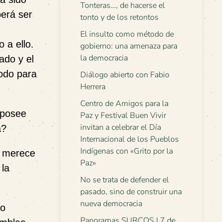
Tonteras…, de hacerse el
berá ser
tonto y de los retontos
El insulto como método de
 a ello.
gobierno: una amenaza para
la democracia
ado y el
íodo para
Diálogo abierto con Fabio
Herrera
Centro de Amigos para la
i posee
Paz y Festival Buen Vivir
invitan a celebrar el Día
a?
Internacional de los Pueblos
Indígenas con «Grito por la
si merece
Paz»
 la
No se trata de defender el
pasado, sino de construir una
nueva democracia
 o
Panoramas SURCOS | 7 de