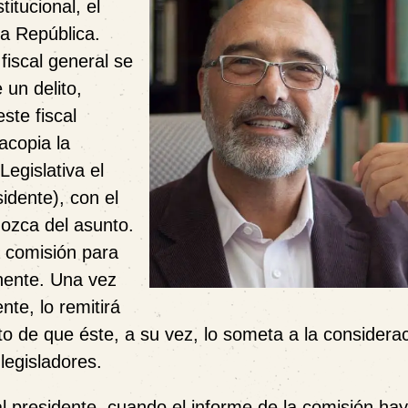
itucional, el
la República.
 fiscal general se
 un delito,
ste fiscal
acopia la
Legislativa el
idente), con el
nozca del asunto.
a comisión para
inente. Una vez
nte, lo remitirá
eto de que éste, a su vez, lo someta a la considera
legisladores.
l presidente, cuando el informe de la comisión hay