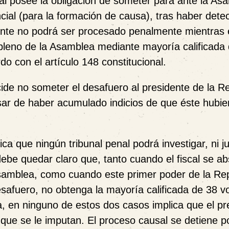
ral posee la obligación de someter para ante la As
ncial (para la formación de causa), tras haber dete
sidente no podrá ser procesado penalmente mientras
l pleno de la Asamblea mediante mayoría calificada
o con el artículo 148 constitucional.
cide no someter el desafuero al presidente de la Re
esar de haber acumulado indicios de que éste hubie
ifica que ningún tribunal penal podrá investigar, ni j
ebe quedar claro que, tanto cuando el fiscal se a
Asamblea, como cuando este primer poder de la Rep
safuero, no obtenga la mayoría calificada de 38 v
sa, en ninguno de estos dos casos implica que el pr
s que se le imputan. El proceso causal se detiene p