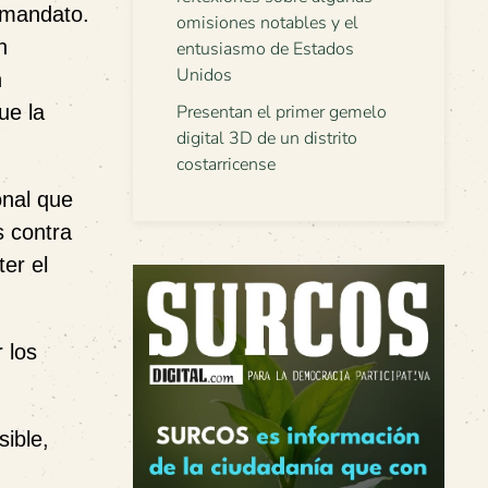
u mandato.
omisiones notables y el
n
entusiasmo de Estados
Unidos
n
ue la
Presentan el primer gemelo
digital 3D de un distrito
costarricense
onal que
s contra
ter el
r los
sible,