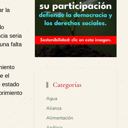
r la
do
cia seria
una falta
miento
e el
Categorías
l estado
brimiento
Agua
Alianza
Alimentación
Análisis