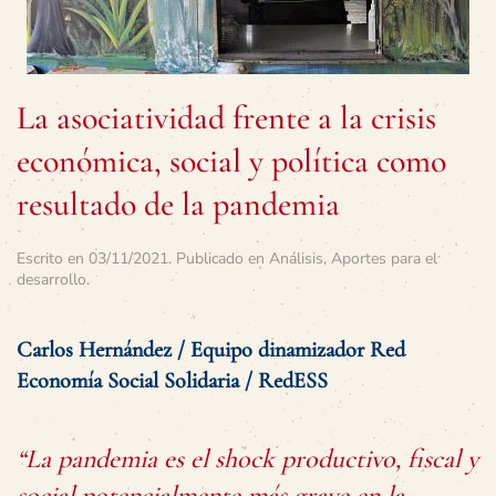
La asociatividad frente a la crisis
económica, social y política como
resultado de la pandemia
Escrito en
03/11/2021
. Publicado en
Análisis
,
Aportes para el
desarrollo
.
Carlos Hernández / Equipo dinamizador Red
Economía Social Solidaria / RedESS
“La pandemia es el shock productivo, fiscal y
social potencialmente más grave en la