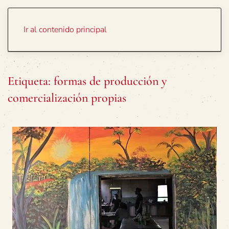
Portada
Temas
Ir al contenido principal
Etiqueta:
formas de producción y
comercialización propias