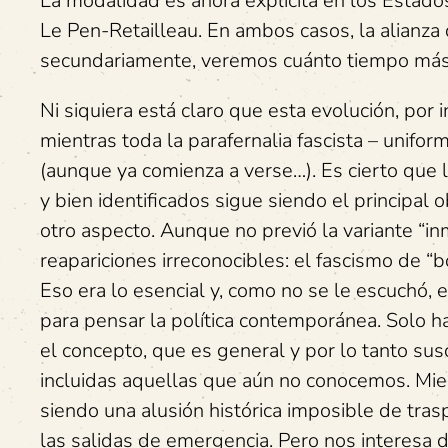
La modalidad es ahora explícita en los Estado
Le Pen-Retailleau. En ambos casos, la alianza 
secundariamente, veremos cuánto tiempo más f
Ni siquiera está claro que esta evolución, por 
mientras toda la parafernalia fascista – unifor
(aunque ya comienza a verse…). Es cierto que la
y bien identificados sigue siendo el principa
otro aspecto. Aunque no previó la variante “in
reapariciones irreconocibles: el fascismo de 
Eso era lo esencial y, como no se le escuchó,
para pensar la política contemporánea. Solo ha
el concepto, que es general y por lo tanto susc
incluidas aquellas que aún no conocemos. Mien
siendo una alusión histórica imposible de trasp
las salidas de emergencia. Pero nos interesa d