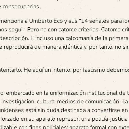
ne consecuencias.
enciona a Umberto Eco y sus “14 señales para ide
os seguir. Pero no con catorce criterios. Catorce cri
descripción. E incluso una calcomanía de la primera
 reproducirá de manera idéntica y, por tanto, no si
 intentarlo. He aquí un intento: por fascismo debemo
do, embarcado en la uniformización institucional de 
 investigación, cultura, medios de comunicación –l
unidenses está sin duda destinada a convertirse en
forzado en su aparato represor, una policía-justicia
izable con fines policiales; aparato formal con ext