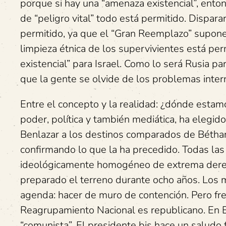
porque si hay una “amenaza existencial”, enton
de “peligro vital” todo está permitido. Dispar
permitido, ya que el “Gran Reemplazo” supone n
limpieza étnica de los supervivientes está per
existencial” para Israel. Como lo será Rusia p
que la gente se olvide de los problemas inter
Entre el concepto y la realidad: ¿dónde estam
poder, política y también mediática, ha elegido
Benlazar a los destinos comparados de Bétharra
confirmando lo que la ha precedido. Todas la
ideológicamente homogéneo de extrema derech
preparado el terreno durante ocho años. Los 
agenda: hacer de muro de contención. Pero fren
Reagrupamiento Nacional es republicano. En E
“comunista”. El presidente bis hace un saludo f