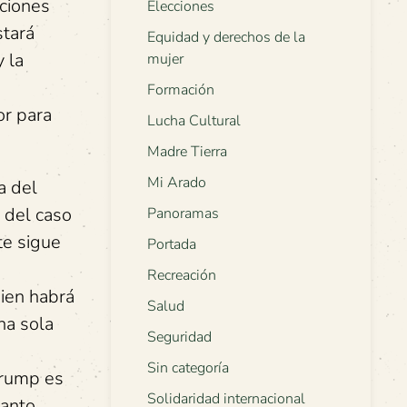
iciones
Elecciones
stará
Equidad y derechos de la
 la
mujer
Formación
or para
Lucha Cultural
Madre Tierra
Mi Arado
a del
; del caso
Panoramas
te sigue
Portada
Recreación
ien habrá
Salud
na sola
Seguridad
Sin categoría
Trump es
Solidaridad internacional
tanto