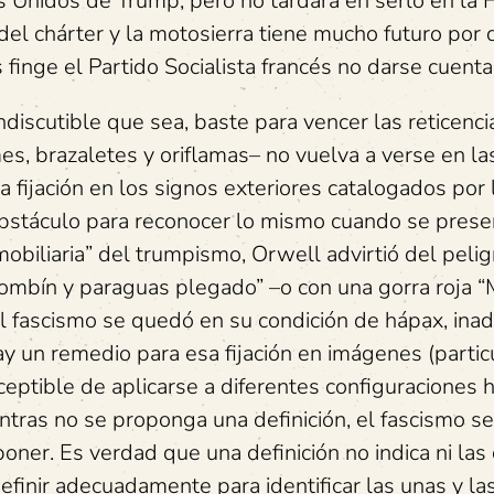
s Unidos de Trump, pero no tardará en serlo en la F
del chárter y la motosierra tiene mucho futuro por 
inge el Partido Socialista francés no darse cuenta
indiscutible que sea, baste para vencer las reticenci
mes, brazaletes y oriflamas– no vuelva a verse en la
 fijación en los signos exteriores catalogados por l
l obstáculo para reconocer lo mismo cuando se prese
mobiliaria” del trumpismo, Orwell advirtió del pelig
“bombín y paraguas plegado” –o con una gorra roja 
 el fascismo se quedó en su condición de hápax, in
y un remedio para esa fijación en imágenes (particu
eptible de aplicarse a diferentes configuraciones hi
tras no se proponga una definición, el fascismo se
oner. Es verdad que una definición no indica ni las
efinir adecuadamente para identificar las unas y las