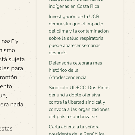
indígenas en Costa Rica
Investigación de la UCR
demuestra que el impacto
del clima y la contaminación
sobre la salud respiratoria
 nazi” y
puede aparecer semanas
 mismo
después
stá sujeta
Defensoría celebrará mes
bles para
histórico de la
frontón
Afrodescendencia
ento,
Sindicato UDECO Dos Pinos
ue,
denuncia doble ofensiva
contra la libertad sindical y
iera nada
convoca a las organizaciones
del país a solidarizarse
Carta abierta a la señora
estas
presidenta de la República