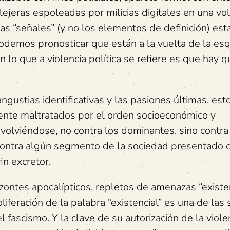
llejeras espoleadas por milicias digitales en una v
 las “señales” (y no los elementos de definición) est
podemos pronosticar que están a la vuelta de la esq
n lo que a violencia política se refiere es que hay 
ngustias identificativas y las pasiones últimas, esto
ente maltratados por el orden socioeconómico y
lviéndose, no contra los dominantes, sino contra
ontra algún segmento de la sociedad presentado
in excretor.
rizontes apocalípticos, repletos de amenazas “existen
iferación de la palabra “existencial” es una de las
 fascismo. Y la clave de su autorización de la violen