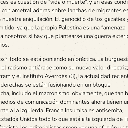
ces es cuestión de “vida o muerte”, y en esas cond
ar con ametralladoras sobre lanchas de migrantes e
uestra aniquilación. El genocidio de los gazatíes y
mitido, ya que la propia Palestina es una “amenaza
ara nosotros si hay que plantearse una guerra exteri
nos.
os? Todo se está poniendo en práctica. La burguesí
 el racismo antiárabe como su nuevo valor directriz
m y el instituto Averroès (3), la actualidad recien
s derechas se están fusionando en un bloque
a, incluido el macronismo, obviamente, que tan b
medios de comunicación dominantes ahora tienen u
te a la izquierda. Francia Insumisa es antisemita,
stados Unidos todo lo que está a la izquierda de 
ascista, los editorialistas creen ver una efusión un 