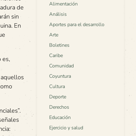
Alimentación
oladura de
Análisis
arán sin
Aportes para el desarrollo
uina. En
que
Arte
Boletines
Caribe
 es,
Comunidad
Coyuntura
 aquellos
 como
Cultura
Deporte
Derechos
ciales”.
Educación
 señales
Ejercicio y salud
cia: