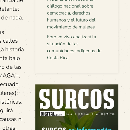
rancia de
diálogo nacional sobre
delante;
democracia, derechos
 de nada.
humanos y el futuro del
movimiento de mujeres
as
Foro en vivo analizará la
s calles
situación de las
a historia
comunidades indígenas de
nta bajo
Costa Rica
ro de las
“MAGA”–.
adecuado
lares):
stóricas,
guirá
 causas ni
 otras.