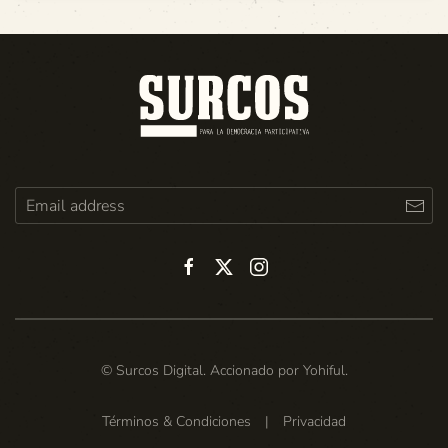
© Surcos Digital. Accionado por
Yohiful
.
Términos & Condiciones
|
Privacidad