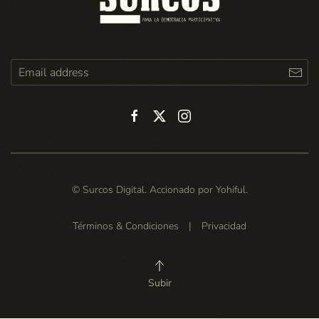
© Surcos Digital. Accionado por
Yohiful
.
Términos & Condiciones
|
Privacidad
Subir