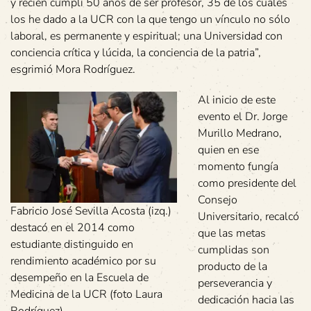
y recién cumplí 50 años de ser profesor, 35 de los cuales
los he dado a la UCR con la que tengo un vínculo no sólo
laboral, es permanente y espiritual; una Universidad con
conciencia crítica y lúcida, la conciencia de la patria”,
esgrimió Mora Rodríguez.
Al inicio de este
evento el Dr. Jorge
Murillo Medrano,
quien en ese
momento fungía
como presidente del
Consejo
Fabricio José Sevilla Acosta (izq.)
Universitario, recalcó
destacó en el 2014 como
que las metas
estudiante distinguido en
cumplidas son
rendimiento académico por su
producto de la
desempeño en la Escuela de
perseverancia y
Medicina de la UCR (foto Laura
dedicación hacia las
Rodríguez).