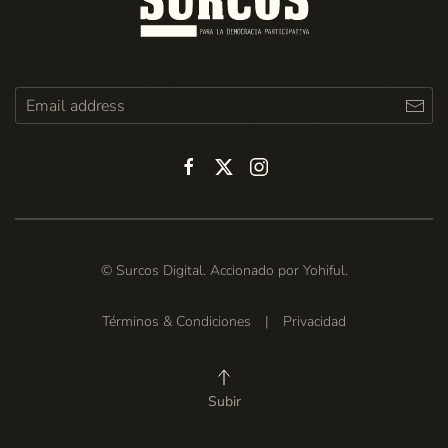
© Surcos Digital. Accionado por
Yohiful
.
Términos & Condiciones
|
Privacidad
Subir