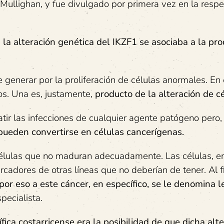
. Mullighan, y fue divulgado por primera vez en la resp
e
la alteración genética del IKZF1 se asociaba a la pr
.
generar por la proliferación de células anormales. En 
tos. Una es, justamente,
producto de la alteración de cé
r las infecciones de cualquier agente patógeno pero, 
pueden convertirse en células cancerígenas.
 células que no maduran adecuadamente. Las células, e
rcadores de otras líneas que no deberían de tener. Al fi
 por eso a este cáncer, en específico, se le denomina 
specialista.
ífica costarricense era la posibilidad de que dicha alt