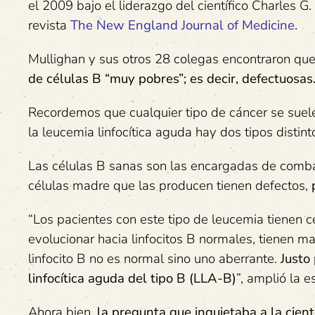
el 2009 bajo el liderazgo del científico Charles G
revista
T
he New England Journal of Medicine.
Mullighan y sus otros 28 colegas encontraron qu
de células B “muy pobres”; es decir, defectuosas
Recordemos que cualquier tipo de cáncer se suele 
la leucemia linfocítica aguda hay dos tipos distin
Las células B sanas son las encargadas de combati
células madre que las producen tienen defectos,
“Los pacientes con este tipo de leucemia tienen
evolucionar hacia linfocitos B normales, tienen ma
linfocito B no es normal sino uno aberrante.
Justo
linfocítica aguda del tipo B (LLA-B)
”, amplió la e
Ahora bien,
la pregunta que inquietaba a la cient