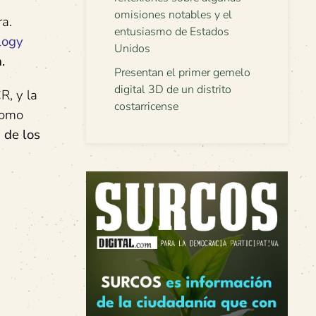
omisiones notables y el
ra.
entusiasmo de Estados
logy
Unidos
.
Presentan el primer gemelo
digital 3D de un distrito
R, y la
costarricense
como
 de los