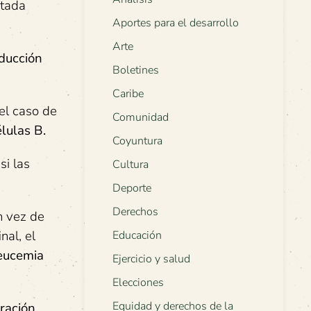
etada
Aportes para el desarrollo
Arte
oducción
Boletines
Caribe
el caso de
Comunidad
lulas B.
Coyuntura
si las
Cultura
Deporte
Derechos
n vez de
nal, el
Educación
leucemia
Ejercicio y salud
Elecciones
Equidad y derechos de la
eración