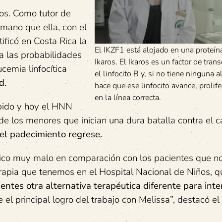
os. Como tutor de
 mano que ella, con el
ificó en Costa Rica la
El IKZF1 está alojado en una proteí
a las probabilidades
Ikaros. El Ikaros es un factor de tran
cemia linfocítica
el linfocito B y, si no tiene ninguna a
d.
hace que ese linfocito avance, prolif
en la línea correcta.
ibido y hoy el HNN
 de los menores que inician una dura batalla contra el c
 el padecimiento regrese.
stico muy malo en comparación con los pacientes que no
rapia que tenemos en el Hospital Nacional de Niños, q
entes otra alternativa terapéutica diferente para inte
 el principal logro del trabajo con Melissa”, destacó el