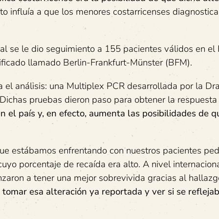
nto influía a que los menores costarricenses diagnostic
ual se le dio seguimiento a 155 pacientes válidos en el
ificado llamado Berlin-Frankfurt-Münster (BFM).
el análisis: una Multiplex PCR desarrollada por la Dra
ichas pruebas dieron paso para obtener la respuesta 
en el país y, en efecto, aumenta las posibilidades de q
 que estábamos enfrentando con nuestros pacientes ped
uyo porcentaje de recaída era alto. A nivel internacion
zaron a tener una mejor sobrevivida gracias al hallaz
tomar esa alteración ya reportada y ver si se refleja