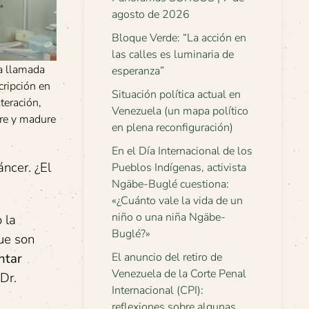
agosto de 2026
Bloque Verde: “La acción en
las calles es luminaria de
na llamada
esperanza”
scripción en
Situación política actual en
lteración,
Venezuela (un mapa político
ere y madure
en plena reconfiguración)
En el Día Internacional de los
áncer. ¿El
Pueblos Indígenas, activista
Ngäbe-Buglé cuestiona:
«¿Cuánto vale la vida de un
niño o una niña Ngäbe-
 la
Buglé?»
ue son
ntar
El anuncio del retiro de
Venezuela de la Corte Penal
 Dr.
Internacional (CPI):
reflexiones sobre algunas