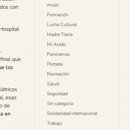
mujer
ados con
Formación
Lucha Cultural
 Hospital
Madre Tierra
Mi Arado
.
Panoramas
final que
Portada
ue los
Recreación
Salud
iátricos
Seguridad
al, esas
Sin categoría
go de
ba en
Solidaridad internacional
Trabajo