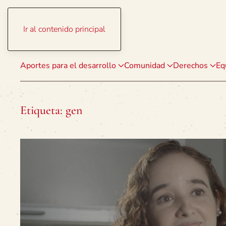
Ir al contenido principal
Aportes para el desarrollo
Comunidad
Derechos
Eq
Etiqueta:
gen